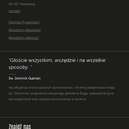
00-227 Warszawa
kontakt
Polityka Prywatności
Regulamin Newsletter
Regulamin płatności
"Głoście wszystkim, wszędzie i na wszelkie
sposoby. "
Św. Dominik Guzman
Na oficjalnej stronie polskich dominikanów, chcemy podejmować misję
św. Dominika: pragnienie odważnego głoszenia Boga, budowanie życia
we wspólnocie oraz poszukiwania prawdy w świecie.
Znajdź nas