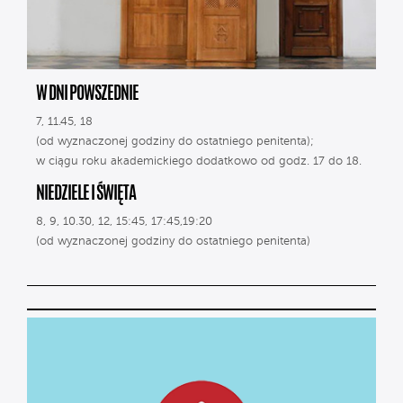
W DNI POWSZEDNIE
7, 11.45, 18
(od wyznaczonej godziny do ostatniego penitenta);
w ciągu roku akademickiego dodatkowo od godz. 17 do 18.
NIEDZIELE I ŚWIĘTA
8, 9, 10.30, 12, 15:45, 17:45,19:20
(od wyznaczonej godziny do ostatniego penitenta)