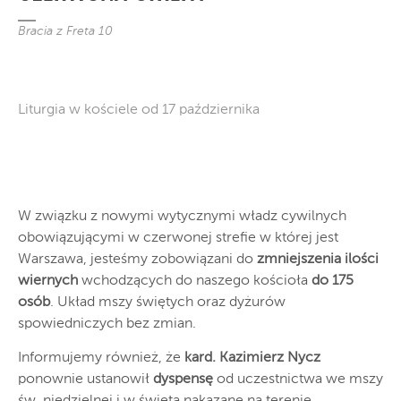
Bracia z Freta 10
Liturgia w kościele od 17 października
W związku z nowymi wytycznymi władz cywilnych
obowiązującymi w czerwonej strefie w której jest
Warszawa, jesteśmy zobowiązani do
zmniejszenia ilości
wiernych
wchodzących do naszego kościoła
do
175
osób
. Układ mszy świętych oraz dyżurów
spowiedniczych bez zmian.
Informujemy również, że
kard. Kazimierz Nycz
ponownie ustanowił
dyspensę
od uczestnictwa we mszy
św. niedzielnej i w święta nakazane na terenie