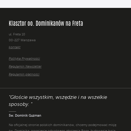
Klasztor oo. Dominikanów na Freta
ul. Freta 10
00-227 Warszawa
kontakt
Polityka Prywatności
Regulamin Newsletter
Regulamin płatności
"Głoście wszystkim, wszędzie i na wszelkie
sposoby. "
Św. Dominik Guzman
Na oficjalnej stronie polskich dominikanów, chcemy podejmować misję