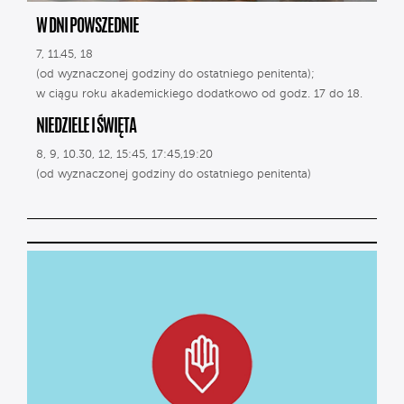
W DNI POWSZEDNIE
7, 11.45, 18
(od wyznaczonej godziny do ostatniego penitenta);
w ciągu roku akademickiego dodatkowo od godz. 17 do 18.
NIEDZIELE I ŚWIĘTA
8, 9, 10.30, 12, 15:45, 17:45,19:20
(od wyznaczonej godziny do ostatniego penitenta)