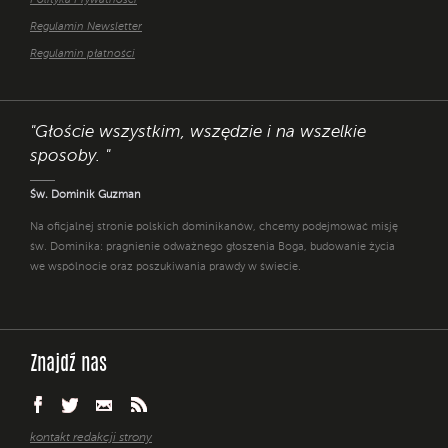
Polityka Prywatności
Regulamin Newsletter
Regulamin płatności
"Głoście wszystkim, wszędzie i na wszelkie
sposoby. "
Św. Dominik Guzman
Na oficjalnej stronie polskich dominikanów, chcemy podejmować misję
św. Dominika: pragnienie odważnego głoszenia Boga, budowanie życia
we wspólnocie oraz poszukiwania prawdy w świecie.
Znajdź nas
kontakt redakcji strony