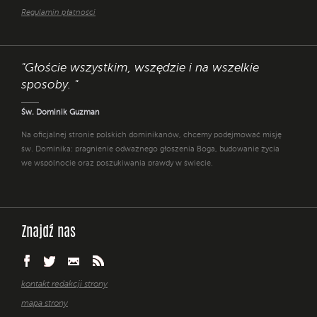
Regulamin płatności
"Głoście wszystkim, wszędzie i na wszelkie
sposoby. "
Św. Dominik Guzman
Na oficjalnej stronie polskich dominikanów, chcemy podejmować misję
św. Dominika: pragnienie odważnego głoszenia Boga, budowanie życia
we wspólnocie oraz poszukiwania prawdy w świecie.
Znajdź nas
kontakt redakcji strony
mapa strony