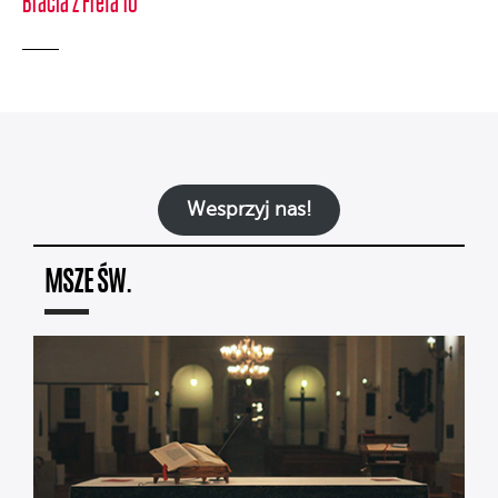
Bracia z Freta 10
Wesprzyj nas!
MSZE ŚW.