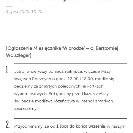
4 lipca 2020, 10:40
[Ogłoszenie Miesięcznika ‘W drodze’ – o. Bartłomiej
Wolszleger]
Jutro, w pierwszy poniedziałek lipca, w czasie Mszy
świętych Rocznych o godz. 12:00 i 18:00, modlić się
będziemy za zmarłych poleconych na kartkach
wypominkowych. Pół godziny przed każdą z Mszy
św. będzie modlitwa różańcowa w intencji zmarłych.
Zapraszamy!
Przypominamy, że od
1 lipca do końca września
, w naszym