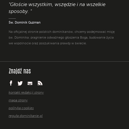
"Głoście wszystkim, wszędzie i na wszelkie
sposoby. "
Św. Dominik Guzman
Na oficjalnej stronie polskich dominikanów, chcemy podejmować misję
św. Dominika: pragnienie odważnego głoszenia Boga, budowanie życia
we wspólnocie oraz poszukiwania prawdy w świecie.
Znajdź nas
kontakt redakcji strony
mapa strony
polityka cookies
reguła dominikanie.pl