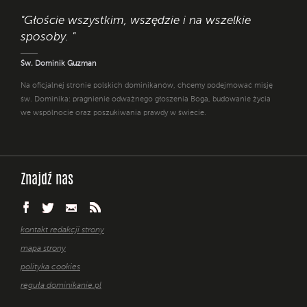
"Głoście wszystkim, wszędzie i na wszelkie
sposoby. "
Św. Dominik Guzman
Na oficjalnej stronie polskich dominikanów, chcemy podejmować misję
św. Dominika: pragnienie odważnego głoszenia Boga, budowanie życia
we wspólnocie oraz poszukiwania prawdy w świecie.
Znajdź nas
kontakt redakcji strony
mapa strony
polityka cookies
reguła dominikanie.pl