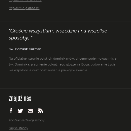
Regulamin Newsletter
Regulamin płatności
"Głoście wszystkim, wszędzie i na wszelkie
sposoby. "
Św. Dominik Guzman
Na oficjalnej stronie polskich dominikanów, chcemy podejmować misję
św. Dominika: pragnienie odważnego głoszenia Boga, budowanie życia
we wspólnocie oraz poszukiwania prawdy w świecie.
Znajdź nas
kontakt redakcji strony
mapa strony