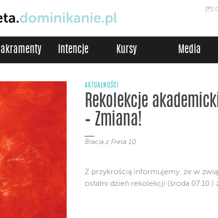
Sakramenty
Intencje
Kursy
Media
AKTUALNOŚCI
Rekolekcje akademick
– Zmiana!
Bracia z Freta 10
Z przykrością informujemy, że w związ
ostatni dzień rekolekcji (środa 07.10.