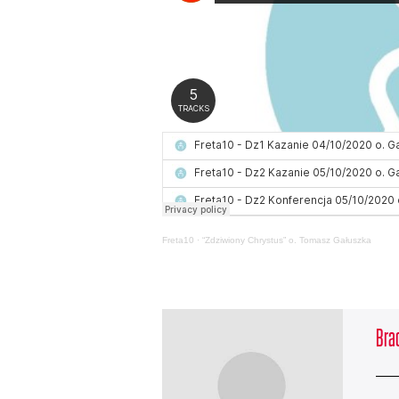
Freta10
·
“Zdziwiony Chrystus” o. Tomasz Gałuszka
Brac