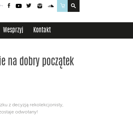
Poczta
Logowanie
Facebook
YouTube
Twitter
Instagram
SoundCloud
Sklep
Wesprzyj
Kontakt
ie na dobry początek
ku z decyzją rekolekcjonisty,
) zostaje odwołany!