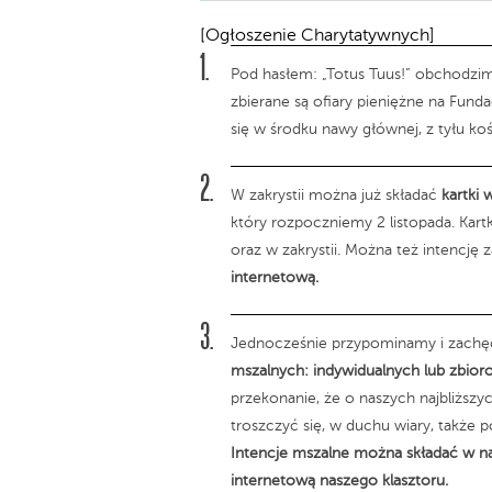
[Ogłoszenie Charytatywnych]
Pod hasłem: „Totus Tuus!” obchodzi
zbierane są ofiary pieniężne na Fund
się w środku nawy głównej, z tyłu koś
W zakrystii można już składać
kartki
który rozpoczniemy 2 listopada. Kart
oraz w zakrystii. Można też intencję
internetową.
Jednocześnie przypominamy i zachę
mszalnych: indywidualnych lub zbio
przekonanie, że o naszych najbliższ
troszczyć się, w duchu wiary, także p
Intencje mszalne można składać w nas
internetową naszego klasztoru.