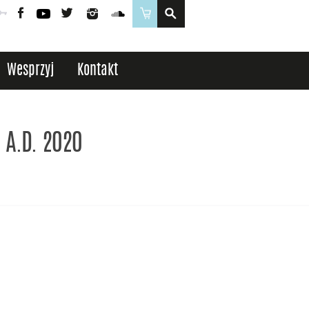
Poczta
Logowanie
Facebook
YouTube
Twitter
Instagram
SoundCloud
Sklep
Wesprzyj
Kontakt
 A.D. 2020