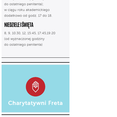
do ostatniego penitenta);
w ciągu roku akademickiego
dodatkowo od godz. 17 do 18.
NIEDZIELE I ŚWIĘTA
8, 9, 10.30, 12, 15:45, 17:45,19:20
(od wyznaczonej godziny
do ostatniego penitenta)