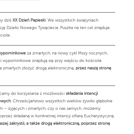
my dziś
XX Dzień Papieski
. We wszystkich świątyniach
ację Dzieło Nowego Tysiąclecia. Puszka na ten cel znajduje
cioła.
 wypominkowe
za zmarłych, na nowy cykl Mszy rocznych,
ki wypominkowe znajdują się przy wejściu do kościoła
 za zmarłych złożyć drogą elektroniczną,
przez naszą stronę
camy do korzystania z możliwości
składania intencji
rowych
. Chrześcijaństwo wszystkich wieków żywiło głębokie
ych – żyjących i zmarłych, czy o nas samych, możemy
oprzez składaną w konkretnej intencji ofiarę Eucharystyczną.
zej zakrystii, a także drogą elektroniczną, poprzez stronę