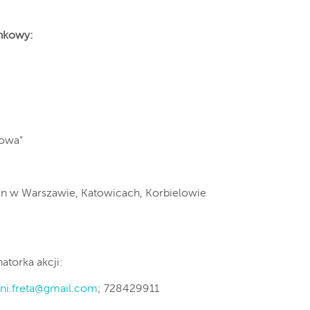
ankowy:
kowa”
zin w Warszawie, Katowicach, Korbielowie
atorka akcji:
ni.freta@gmail.com
; 728429911