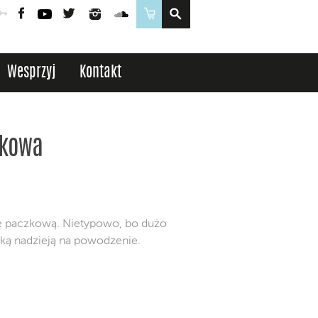
Poczta
Logowanie
Facebook
YouTube
Twitter
Instagram
SoundCloud
Sklep
Wesprzyj
Kontakt
zkowa
ję paczkową. Nietypowo, bo dużo
elką nadzieją na powodzenie.