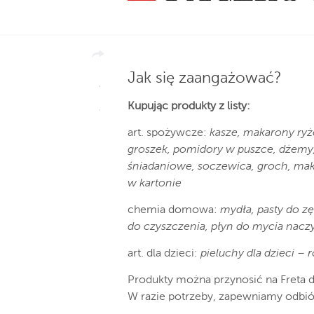
Jak się zaangażować?
Kupując produkty z listy:
art. spożywcze:
kasze, makarony ryże
groszek, pomidory w puszce, dżemy, 
śniadaniowe, soczewica, groch, mak
w kartonie
chemia domowa:
mydła, pasty do zę
do czyszczenia, płyn do mycia naczy
art. dla dzieci:
pieluchy dla dzieci – 
Produkty można przynosić na Freta d
W razie potrzeby, zapewniamy odbió