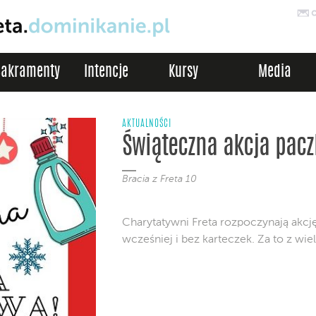
Sakramenty
Intencje
Kursy
Media
AKTUALNOŚCI
Świąteczna akcja pac
Bracia z Freta 10
Charytatywni Freta rozpoczynają akc
wcześniej i bez karteczek. Za to z wi