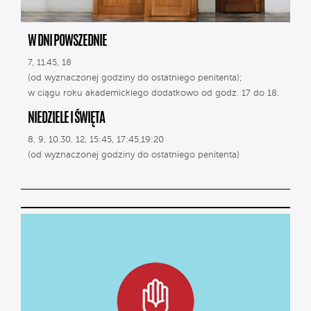
W DNI POWSZEDNIE
7, 11.45, 18
(od wyznaczonej godziny do ostatniego penitenta);
w ciągu roku akademickiego dodatkowo od godz. 17 do 18.
NIEDZIELE I ŚWIĘTA
8, 9, 10.30, 12, 15:45, 17:45,19:20
(od wyznaczonej godziny do ostatniego penitenta)