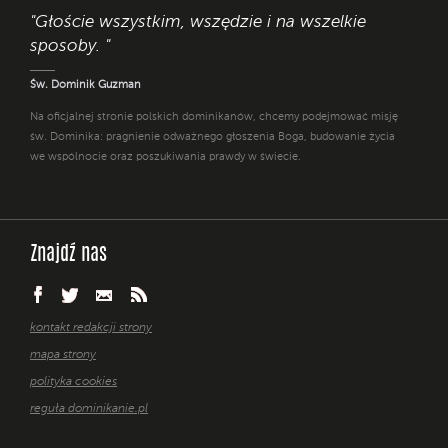
"Głoście wszystkim, wszędzie i na wszelkie
sposoby. "
Św. Dominik Guzman
Na oficjalnej stronie polskich dominikanów, chcemy podejmować misję
św. Dominika: pragnienie odważnego głoszenia Boga, budowanie życia
we wspólnocie oraz poszukiwania prawdy w świecie.
Znajdź nas
kontakt redakcji strony
mapa strony
polityka cookies
reguła dominikanie.pl