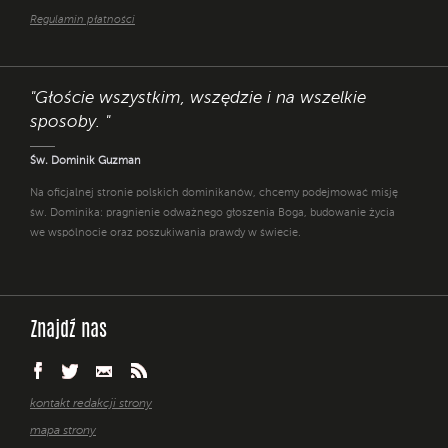
Regulamin płatności
"Głoście wszystkim, wszędzie i na wszelkie
sposoby. "
Św. Dominik Guzman
Na oficjalnej stronie polskich dominikanów, chcemy podejmować misję
św. Dominika: pragnienie odważnego głoszenia Boga, budowanie życia
we wspólnocie oraz poszukiwania prawdy w świecie.
Znajdź nas
kontakt redakcji strony
mapa strony