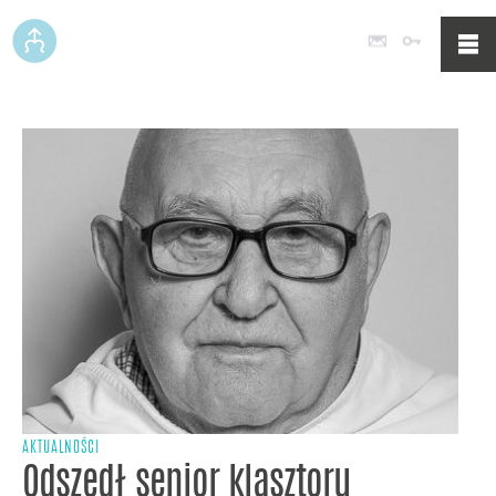
Poczta
Logowan
AKTUALNOŚCI
Odszedł senior klasztoru