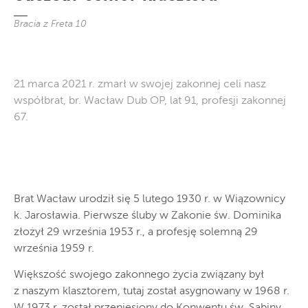
Bracia z Freta 10
21 marca 2021 r. zmarł w swojej zakonnej celi nasz
współbrat, br. Wacław Dub OP, lat 91, profesji zakonnej
67.
Brat Wacław urodził się 5 lutego 1930 r. w Wiązownicy
k. Jarosławia. Pierwsze śluby w Zakonie św. Dominika
złożył 29 września 1953 r., a profesję solemną 29
września 1959 r.
Większość swojego zakonnego życia związany był
z naszym klasztorem, tutaj został asygnowany w 1968 r.
W 1973 r. został przeniesiony do Konwentu św. Sabiny