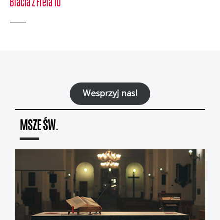
Bracia z Freta 10
Wesprzyj nas!
MSZE ŚW.