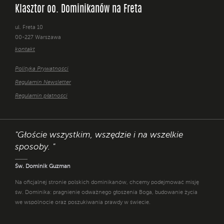
Klasztor oo. Dominikanów na Freta
ul. Freta 10
00-227 Warszawa
kontakt
Polityka Prywatności
Regulamin Newsletter
Regulamin płatności
"Głoście wszystkim, wszędzie i na wszelkie
sposoby. "
Św. Dominik Guzman
Na oficjalnej stronie polskich dominikanów, chcemy podejmować misję
św. Dominika: pragnienie odważnego głoszenia Boga, budowanie życia
we wspólnocie oraz poszukiwania prawdy w świecie.