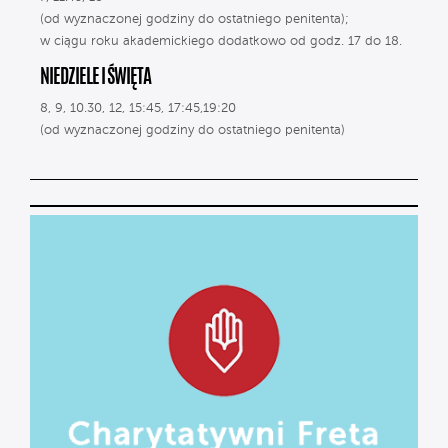
(od wyznaczonej godziny do ostatniego penitenta);
w ciągu roku akademickiego dodatkowo od godz. 17 do 18.
NIEDZIELE I ŚWIĘTA
8, 9, 10.30, 12, 15:45, 17:45,19:20
(od wyznaczonej godziny do ostatniego penitenta)