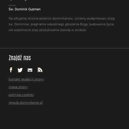
Św. Dominik Guzman
Na oficjalnej stronie polskich dominikanów, chcemy podejmować misję
św. Dominika: pragnienie odważnego głoszenia Boga, budowanie życia
we wspólnocie oraz poszukiwania prawdy w świecie.
Znajdź nas
kontakt redakcji strony
mapa strony
polityka cookies
reguła dominikanie.pl