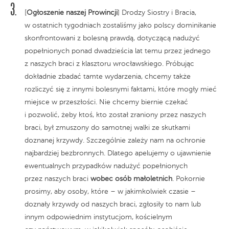
[
Ogłoszenie naszej Prowincji
] Drodzy Siostry i Bracia,
w ostatnich tygodniach zostaliśmy jako polscy dominikanie
skonfrontowani z bolesną prawdą, dotyczącą nadużyć
popełnionych ponad dwadzieścia lat temu przez jednego
z naszych braci z klasztoru wrocławskiego. Próbując
dokładnie zbadać tamte wydarzenia, chcemy także
rozliczyć się z innymi bolesnymi faktami, które mogły mieć
miejsce w przeszłości. Nie chcemy biernie czekać
i pozwolić, żeby ktoś, kto został zraniony przez naszych
braci, był zmuszony do samotnej walki ze skutkami
doznanej krzywdy. Szczególnie zależy nam na ochronie
najbardziej bezbronnych. Dlatego apelujemy o ujawnienie
ewentualnych przypadków nadużyć popełnionych
przez naszych braci
wobec osób małoletnich
. Pokornie
prosimy, aby osoby, które – w jakimkolwiek czasie –
doznały krzywdy od naszych braci, zgłosiły to nam lub
innym odpowiednim instytucjom, kościelnym