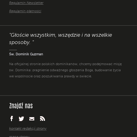
Regulamin Newsletter
Regulamin płatności
"Głoście wszystkim, wszędzie i na wszelkie
sposoby. "
Św. Dominik Guzman
Na oficjalnej stronie polskich dominikanów, chcemy podejmować misję
św. Dominika: pragnienie odważnego głoszenia Boga, budowanie życia
we wspólnocie oraz poszukiwania prawdy w świecie.
Znajdź nas
kontakt redakcji strony
mapa strony