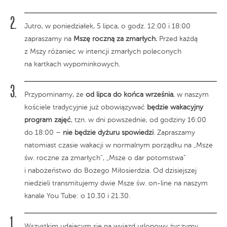
Jutro, w poniedziałek, 5 lipca, o godz. 12:00 i 18:00
zapraszamy na
Mszę roczną za zmarłych.
Przed każdą
z Mszy różaniec w intencji zmarłych poleconych
na kartkach wypominkowych.
Przypominamy, że
od lipca do końca września
, w naszym
kościele tradycyjnie już obowiązywać
będzie wakacyjny
program zajęć
, tzn. w dni powszednie, od godziny 16:00
do 18:00 –
nie będzie dyżuru spowiedzi
. Zapraszamy
natomiast czasie wakacji w normalnym porządku na „Msze
św. roczne za zmarłych”, „Msze o dar potomstwa”
i nabożeństwo do Bożego Miłosierdzia. Od dzisiejszej
niedzieli transmitujemy dwie Msze św. on-line na naszym
kanale You Tube: o 10.30 i 21.30.
Wszystkim udającym się na wyjazd urlopowy życzymy