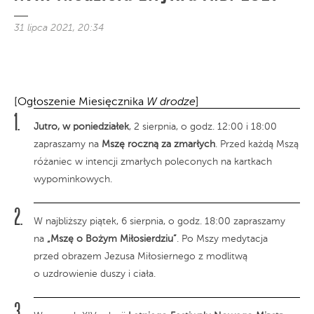
31 lipca 2021, 20:34
[Ogłoszenie Miesięcznika
W drodze
]
Jutro, w poniedziałek
, 2 sierpnia, o godz. 12:00 i 18:00
zapraszamy na
Mszę roczną za zmarłych
. Przed każdą Mszą
różaniec w intencji zmarłych poleconych na kartkach
wypominkowych.
W najbliższy piątek, 6 sierpnia, o godz. 18:00 zapraszamy
na
„Mszę o Bożym Miłosierdziu”
. Po Mszy medytacja
przed obrazem Jezusa Miłosiernego z modlitwą
o uzdrowienie duszy i ciała.