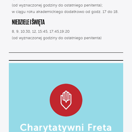
(od wyznaczonej godziny do ostatniego penitenta);
w ciągu roku akademickiego dodatkowo od godz. 17 do 18.
NIEDZIELE I ŚWIĘTA
8, 9, 10.30, 12, 15:45, 17:45,19:20
(od wyznaczonej godziny do ostatniego penitenta)