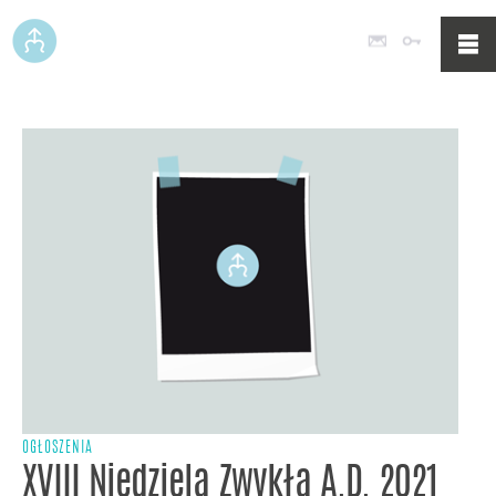
Poczta
Logowan
OGŁOSZENIA
XVIII Niedziela Zwykła A.D. 2021