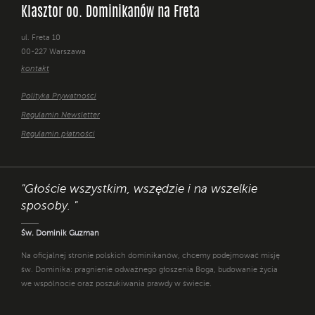
Klasztor oo. Dominikanów na Freta
ul. Freta 10
00-227 Warszawa
kontakt
Polityka Prywatności
Regulamin Newsletter
Regulamin płatności
"Głoście wszystkim, wszędzie i na wszelkie
sposoby. "
Św. Dominik Guzman
Na oficjalnej stronie polskich dominikanów, chcemy podejmować misję
św. Dominika: pragnienie odważnego głoszenia Boga, budowanie życia
we wspólnocie oraz poszukiwania prawdy w świecie.