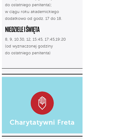
do ostatniego penitenta);
w ciągu roku akademickiego
dodatkowo od godz. 17 do 18.
NIEDZIELE I ŚWIĘTA
8, 9, 10.30, 12, 15:45, 17:45,19:20
(od wyznaczonej godziny
do ostatniego penitenta)