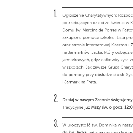
Ogłoszenie Charytatywnych: Rozpocz
potrzebujących dzieci ze świetlic w
Domu św. Marcina de Porres w Fastowi
zakupione pomoce szkolne. Lista pro
oraz stronie internetowej Klasztoru
na Jarmark św. Jacka, który odbędzie
jarmarkowych, gdyż całkowity zysk z
w szkołach. Jak zawsze Grupa Charyt
do pomocy przy obsłudze stoisk. Sys
i Jarmark na Freta.
Dzisiaj w naszym Zakonie świętujemy
Tradycyjnie już
Mszy św. o godz. 12:
W uroczystość św. Dominika w nasz
do św. Jacka
, patrona naszego kościo