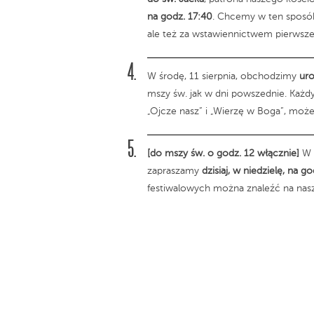
na godz. 17:40
. Chcemy w ten sposób
ale też za wstawiennictwem pierwsze
W środę, 11 sierpnia, obchodzimy
uro
mszy św. jak w dni powszednie. Każd
„Ojcze nasz” i „Wierzę w Boga”, moż
[do mszy św. o godz. 12 włącznie]
W 
zapraszamy
dzisiaj, w niedzielę, na g
festiwalowych można znaleźć na nasze