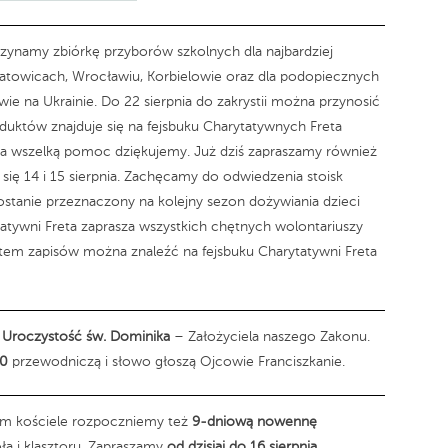
ynamy zbiórkę przyborów szkolnych dla najbardziej
 Katowicach, Wrocławiu, Korbielowie oraz dla podopiecznych
e na Ukrainie. Do 22 sierpnia do zakrystii można przynosić
duktów znajduje się na fejsbuku Charytatywnych Freta
. Za wszelką pomoc dziękujemy. Już dziś zapraszamy również
 się 14 i 15 sierpnia. Zachęcamy do odwiedzenia stoisk
ostanie przeznaczony na kolejny sezon dożywiania dzieci
atywni Freta zaprasza wszystkich chętnych wolontariuszy
tem zapisów można znaleźć na fejsbuku Charytatywni Freta
 Uroczystość św. Dominika
– Założyciela naszego Zakonu.
00
przewodniczą i słowo głoszą Ojcowie Franciszkanie.
ym kościele rozpoczniemy też
9-dniową nowennę
ła i klasztoru. Zapraszamy
od dzisiaj do 16 sierpnia