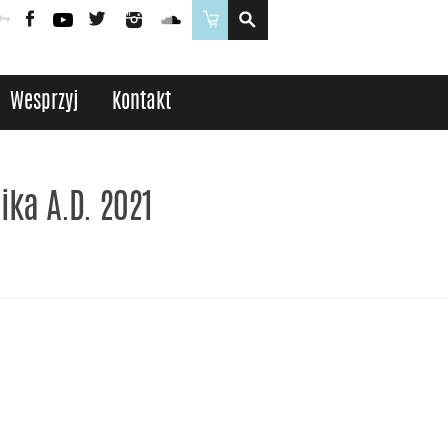
Poczta
Logowanie
Facebook
YouTube
Twitter
Instagram
SoundCloud
Sklep
Wesprzyj
Kontakt
ika A.D. 2021