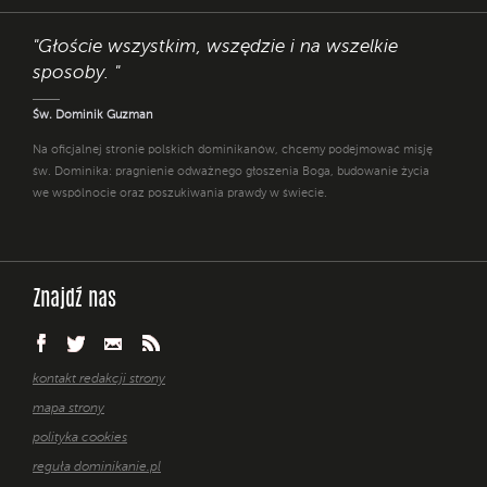
"Głoście wszystkim, wszędzie i na wszelkie
sposoby. "
Św. Dominik Guzman
Na oficjalnej stronie polskich dominikanów, chcemy podejmować misję
św. Dominika: pragnienie odważnego głoszenia Boga, budowanie życia
we wspólnocie oraz poszukiwania prawdy w świecie.
Znajdź nas
kontakt redakcji strony
mapa strony
polityka cookies
reguła dominikanie.pl