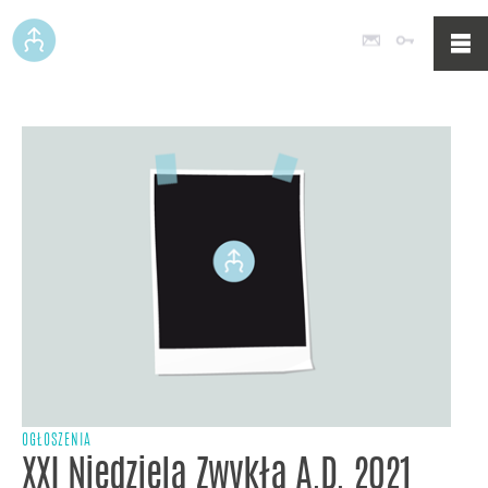
Poczta
Logowan
OGŁOSZENIA
XXI Niedziela Zwykła A.D. 2021