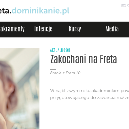
Sakramenty
Intencje
Kursy
Media
AKTUALNOŚCI
Zakochani na Freta
Bracia z Freta 10
W najbliższym roku akademickim pow
przygotowującego do zawarcia małże