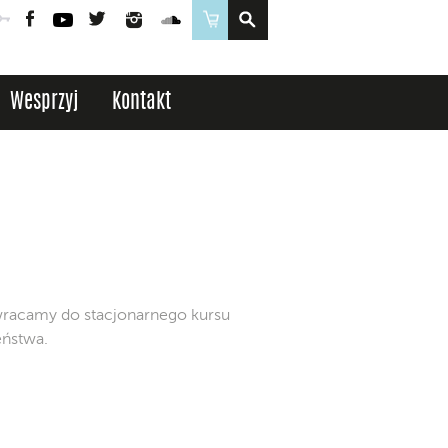
Poczta
Logowanie
Facebook
YouTube
Twitter
Instagram
SoundCloud
Sklep
Wesprzyj
Kontakt
racamy do stacjonarnego kursu
ństwa.