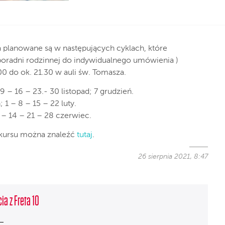
a planowane są w następujących cyklach, które
poradni rodzinnej do indywidualnego umówienia )
0 do ok. 21.30 w auli św. Tomasza.
9 – 16 – 23.- 30 listopad; 7 grudzień.
 1 – 8 – 15 – 22 luty.
7 – 14 – 21 – 28 czerwiec.
 kursu można znaleźć
tutaj
.
26 sierpnia 2021, 8:47
ia z Freta 10