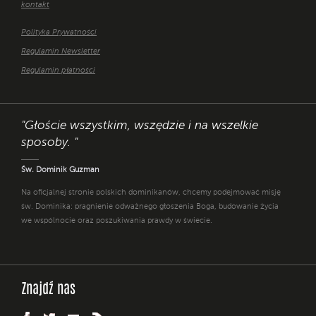
kontakt
Polityka Prywatności
Regulamin Newsletter
Regulamin płatności
"Głoście wszystkim, wszędzie i na wszelkie
sposoby. "
Św. Dominik Guzman
Na oficjalnej stronie polskich dominikanów, chcemy podejmować misję
św. Dominika: pragnienie odważnego głoszenia Boga, budowanie życia
we wspólnocie oraz poszukiwania prawdy w świecie.
Znajdź nas