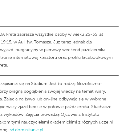
A Freta zaprasza wszystkie osoby w wieku 25-35 lat
19:15, w Auli św. Tomasza. Już teraz jednak dla
wyjazd integracyjny w pierwszy weekend października.
stronie internetowej klasztoru oraz profilu facebookowym
eta.
zapisania się na Studium Jest to rodzaj filozoficzno-
tórzy pragną pogłębienia swojej wiedzy na temat wiary,
a. Zajęcia na żywo lub on-line odbywają się w wybrane
pierwszy zjazd będzie w połowie października. Słuchacze
z wykładów. Zajęcia prowadzą Ojcowie z Instytutu
komitymi nauczycielami akademickimi z różnych uczelni
ronę:
sd.dominikanie.pl
.