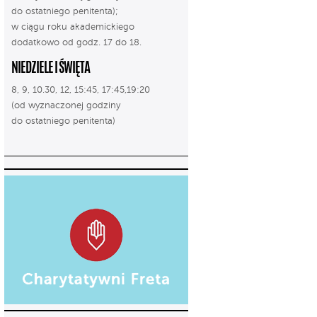
do ostatniego penitenta);
w ciągu roku akademickiego
dodatkowo od godz. 17 do 18.
NIEDZIELE I ŚWIĘTA
8, 9, 10.30, 12, 15:45, 17:45,19:20
(od wyznaczonej godziny
do ostatniego penitenta)