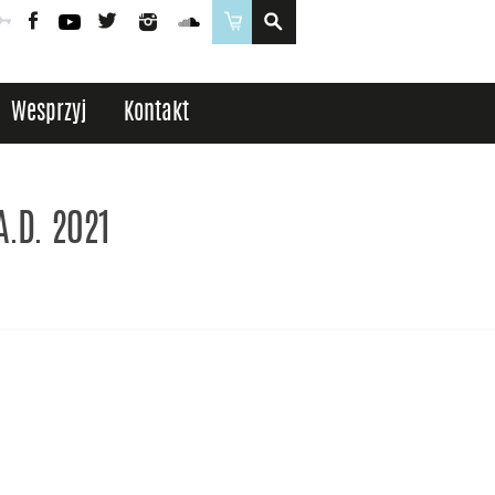
Poczta
Logowanie
Facebook
YouTube
Twitter
Instagram
SoundCloud
Sklep
Wesprzyj
Kontakt
A.D. 2021