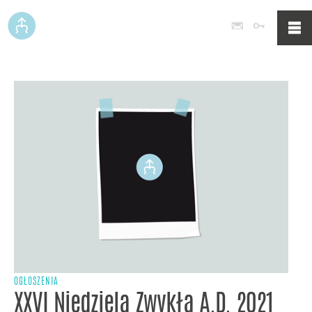
Poczta
Logowan
OGŁOSZENIA
XXVI Niedziela Zwykła A.D. 2021