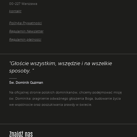
00-227 Warszawa
kontakt
Polityka Prywatności
Regulamin Newsletter
Regulamin płatności
"Głoście wszystkim, wszędzie i na wszelkie
sposoby. "
Św. Dominik Guzman
Na oficjalnej stronie polskich dominikanów, chcemy podejmować misję
św. Dominika: pragnienie odważnego głoszenia Boga, budowanie życia
we wspólnocie oraz poszukiwania prawdy w świecie.
Znajdź nas