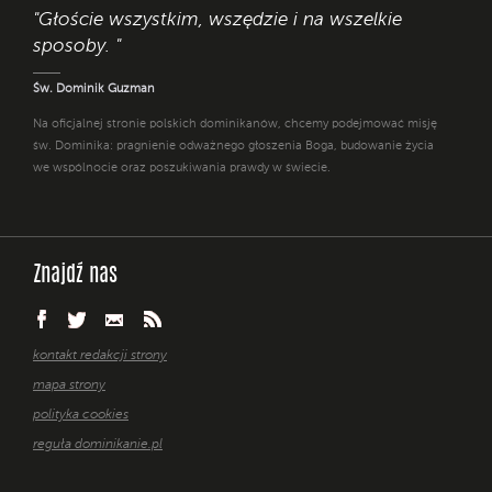
"Głoście wszystkim, wszędzie i na wszelkie
sposoby. "
Św. Dominik Guzman
Na oficjalnej stronie polskich dominikanów, chcemy podejmować misję
św. Dominika: pragnienie odważnego głoszenia Boga, budowanie życia
we wspólnocie oraz poszukiwania prawdy w świecie.
Znajdź nas
kontakt redakcji strony
mapa strony
polityka cookies
reguła dominikanie.pl