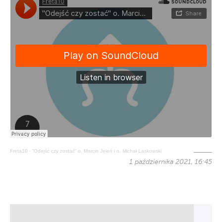
Freta10
·
“Odejść czy zostać” o. Marcin Jeleń i o. Michał Laskowski
1 października 2021, 16:45