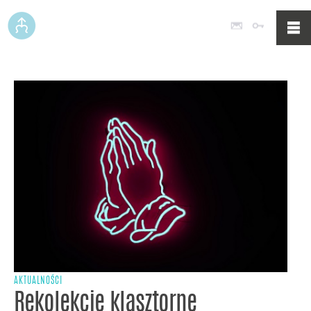
Poczta
Logowan
AKTUALNOŚCI
Rekolekcje klasztorne