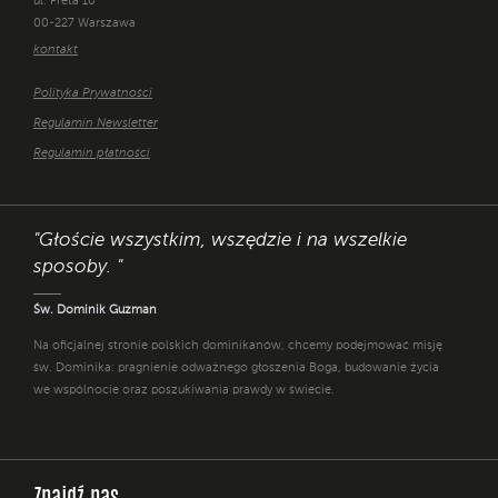
ul. Freta 10
00-227 Warszawa
kontakt
Polityka Prywatności
Regulamin Newsletter
Regulamin płatności
"Głoście wszystkim, wszędzie i na wszelkie
sposoby. "
Św. Dominik Guzman
Na oficjalnej stronie polskich dominikanów, chcemy podejmować misję
św. Dominika: pragnienie odważnego głoszenia Boga, budowanie życia
we wspólnocie oraz poszukiwania prawdy w świecie.