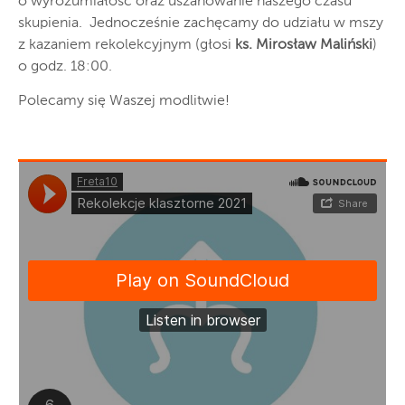
o wyrozumiałość oraz uszanowanie naszego czasu
skupienia. Jednocześnie zachęcamy do udziału w mszy
z kazaniem rekolekcyjnym (głosi
ks. Mirosław Maliński
)
o godz. 18:00.
Polecamy się Waszej modlitwie!