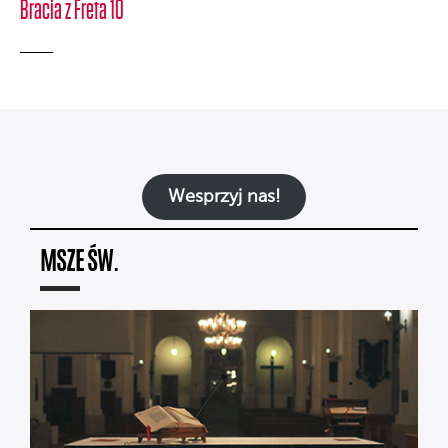
Bracia z Freta 10
Wesprzyj nas!
MSZE ŚW.