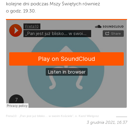
kolejne dni podczas Mszy Świętych również
o godz. 19.30.
Freta10
·
„Pan jest już blisko… w swoim Kościele”, o. Karol Wielgosz
3 grudnia 2021, 16:37