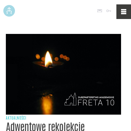
Poczta
Logowan
AKTUALNOŚCI
Adwentowe rekolekcje