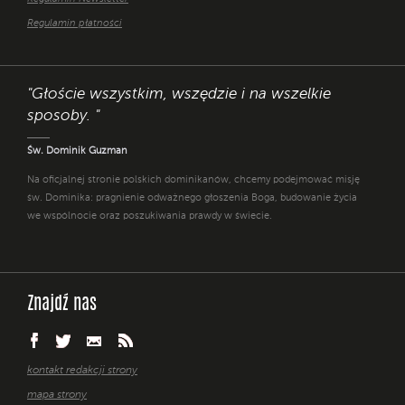
Regulamin płatności
"Głoście wszystkim, wszędzie i na wszelkie
sposoby. "
Św. Dominik Guzman
Na oficjalnej stronie polskich dominikanów, chcemy podejmować misję
św. Dominika: pragnienie odważnego głoszenia Boga, budowanie życia
we wspólnocie oraz poszukiwania prawdy w świecie.
Znajdź nas
kontakt redakcji strony
mapa strony