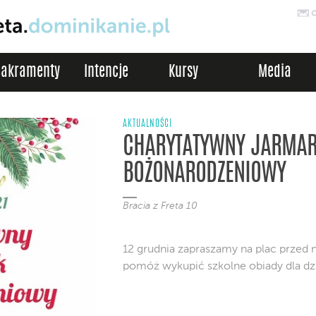
Sakramenty
Intencje
Kursy
Media
AKTUALNOŚCI
CHARYTATYWNY JARMA
BOŻONARODZENIOWY
Bracia z Freta 10
12 grudnia zapraszamy na plac przed 
pomóż wykupić szkolne obiady dla dzi