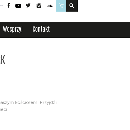
Poczta
Logowanie
Facebook
YouTube
Twitter
Instagram
SoundCloud
Sklep
Wesprzyj
Kontakt
RK
naszym kościołem. Przyjdź i
eci!