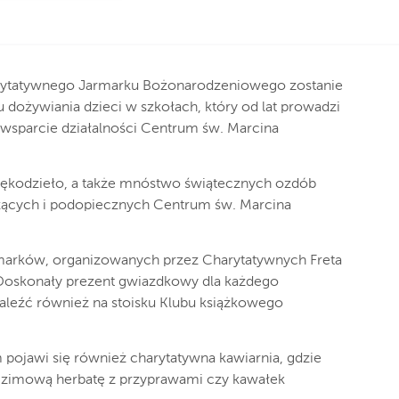
rytatywnego Jarmarku Bożonarodzeniowego zostanie
 dożywiania dzieci w szkołach, który od lat prowadzi
a wsparcie działalności Centrum św. Marcina
rękodzieło, a także mnóstwo świątecznych ozdób
zących i podopiecznych Centrum św. Marcina
rmarków, organizowanych przez Charytatywnych Freta
. Doskonały prezent gwiazdkowy dla każdego
naleźć również na stoisku Klubu książkowego
pojawi się również charytatywna kawiarnia, gdzie
 zimową herbatę z przyprawami czy kawałek