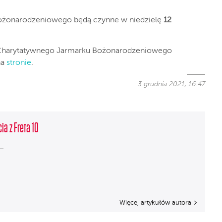
ożonarodzeniowego będą czynne w niedzielę
12
 Charytatywnego Jarmarku Bożonarodzeniowego
na
stronie
.
3 grudnia 2021, 16:47
ia z Freta 10
Więcej artykułów autora