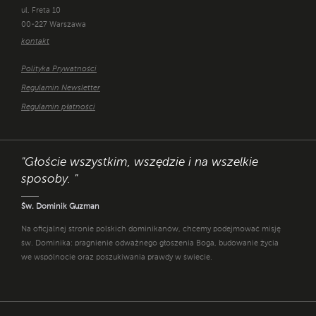
ul. Freta 10
00-227 Warszawa
kontakt
Polityka Prywatności
Regulamin Newsletter
Regulamin płatności
"Głoście wszystkim, wszędzie i na wszelkie
sposoby. "
Św. Dominik Guzman
Na oficjalnej stronie polskich dominikanów, chcemy podejmować misję
św. Dominika: pragnienie odważnego głoszenia Boga, budowanie życia
we wspólnocie oraz poszukiwania prawdy w świecie.