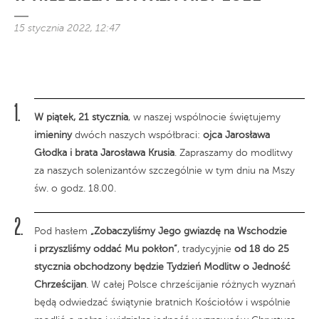
15 stycznia 2022, 12:47
W piątek, 21 stycznia
, w naszej wspólnocie świętujemy
imieniny
dwóch naszych współbraci:
ojca Jarosława
Głodka i brata Jarosława Krusia
. Zapraszamy do modlitwy
za naszych solenizantów szczególnie w tym dniu na Mszy
św. o godz. 18.00.
Pod hasłem
„Zobaczyliśmy Jego gwiazdę na Wschodzie
i przyszliśmy oddać Mu pokłon”
, tradycyjnie
od 18 do 25
stycznia obchodzony będzie Tydzień Modlitw o Jedność
Chrześcijan
. W całej Polsce chrześcijanie różnych wyznań
będą odwiedzać świątynie bratnich Kościołów i wspólnie