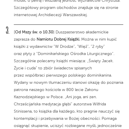
modlić o pełną i widzialną jedność wyznawców Chrystusa.
Szczegółowy program obchodów znajduje się na stronie
internetowej Archidiecezji Warszawskiej.
[
Od Mszy św. o 10.30
] Duszpasterstwo akademickie
zaprasza do
Namiotu Dobrej Książki.
Można w nim kupić
książki z wydawnictw “W Drodze”, “Więź”, “2 ryby”
oraz płyty z “Dominikańskiego Ośrodka Liturgicznego”.
Szczególnie polecamy książki miesiąca: „Święty Jacek.
Życie i cuda” to zbiór świadectw spisanych
przez współbraci pierwszego polskiego dominikanina.
Wydany w nowym tłumaczeniu stanowi okazję do poznania
patrona naszego kościoła w 800 lecie Zakonu
Kaznodziejskiego w Polsce. „Ani joga, ani zen.
Chrześcijańska medytacja głębi” autorstwa Wilfrida
Stinissena, to książka dla każdego, kto pragnie nauczyć się
kontemplacji i przebywania w Bożej obecności. Pomaga
osiągnąć skupienie, uciszyć rozbiegane myśli, jednocześnie