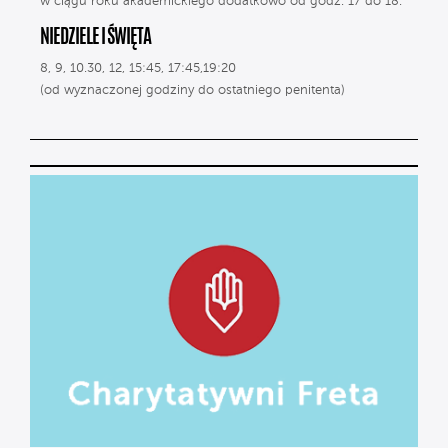
w ciągu roku akademickiego dodatkowo od godz. 17 do 18.
NIEDZIELE I ŚWIĘTA
8, 9, 10.30, 12, 15:45, 17:45,19:20
(od wyznaczonej godziny do ostatniego penitenta)