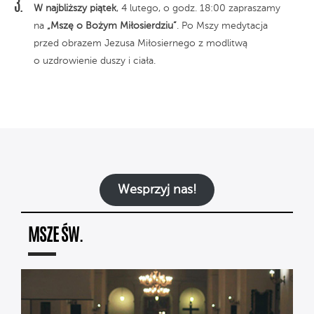
W najbliższy piątek
, 4 lutego, o godz. 18:00 zapraszamy
na
„Mszę o Bożym Miłosierdziu”
. Po Mszy medytacja
przed obrazem Jezusa Miłosiernego z modlitwą
o uzdrowienie duszy i ciała.
Wesprzyj nas!
MSZE ŚW.