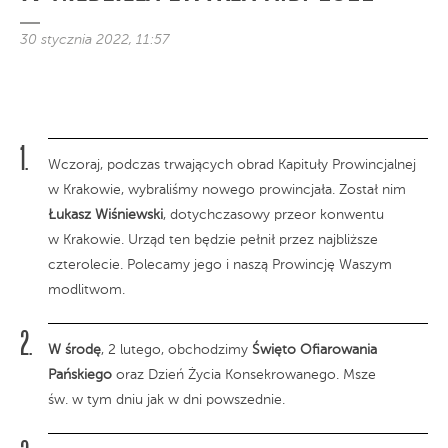
30 stycznia 2022, 11:57
Wczoraj, podczas trwających obrad Kapituły Prowincjalnej
w Krakowie, wybraliśmy nowego prowincjała. Został nim
Łukasz Wiśniewski
, dotychczasowy przeor konwentu
w Krakowie. Urząd ten będzie pełnił przez najbliższe
czterolecie. Polecamy jego i naszą Prowincję Waszym
modlitwom.
W środę
, 2 lutego, obchodzimy
Święto Ofiarowania
Pańskiego
oraz Dzień Życia Konsekrowanego. Msze
św. w tym dniu jak w dni powszednie.