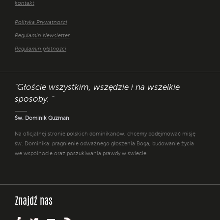
kontakt
Polityka Prywatności
Regulamin Newsletter
Regulamin płatności
"Głoście wszystkim, wszędzie i na wszelkie
sposoby. "
Św. Dominik Guzman
Na oficjalnej stronie polskich dominikanów, chcemy podejmować misję
św. Dominika: pragnienie odważnego głoszenia Boga, budowanie życia
we wspólnocie oraz poszukiwania prawdy w świecie.
Znajdź nas