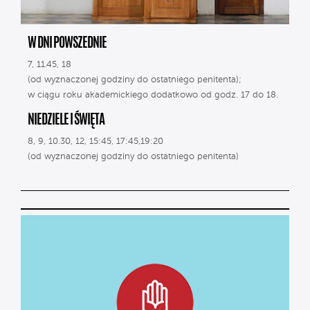
W DNI POWSZEDNIE
7, 11.45, 18
(od wyznaczonej godziny do ostatniego penitenta);
w ciągu roku akademickiego dodatkowo od godz. 17 do 18.
NIEDZIELE I ŚWIĘTA
8, 9, 10.30, 12, 15:45, 17:45,19:20
(od wyznaczonej godziny do ostatniego penitenta)