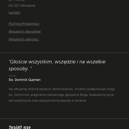
ul. Freta 10
00-227 Warszawa
kontakt
Polityka Prywatności
Regulamin Newsletter
Regulamin płatności
"Głoście wszystkim, wszędzie i na wszelkie
sposoby. "
Św. Dominik Guzman
Na oficjalnej stronie polskich dominikanów, chcemy podejmować misję
św. Dominika: pragnienie odważnego głoszenia Boga, budowanie życia
we wspólnocie oraz poszukiwania prawdy w świecie.
Znajdź nas