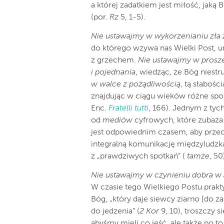
a której zadatkiem jest miłość, jak
(por.
Rz
5, 1-5).
Nie ustawajmy w wykorzenianiu zła 
do którego wzywa nas Wielki Post, 
z grzechem.
Nie ustawajmy w prosz
i pojednania
, wiedząc, że Bóg niest
w walce z pożądliwością
, tą słabośc
znajdując w ciągu wieków różne spo
Enc.
Fratelli tutti
, 166). Jednym z tyc
od
mediów
cyfrowych, które zubaża 
jest odpowiednim czasem, aby przec
integralną komunikację międzyludzk
z „prawdziwych spotkań” (
tamże
, 50
Nie ustawajmy w czynieniu dobra w 
W czasie tego Wielkiego Postu prakt
Bóg, „który daje siewcy ziarno [do za
do jedzenia” (
2
Kor
9, 10), troszczy s
abyśmy mieli co jeść, ale także po to