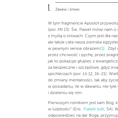
Zasiew i żniwo
W tym fragmencie Apostoł przywołuje
(por.
Mt
13). Św. Paweł mówi nam o
z myślą o żniwach. Czym jest dla nas
ale także cała nasza ziemska egzysten
w pewnym sensie obrazem
[1]
. Zbyt
przez chciwość i pychę, przez pragn
jak to pokazuje głupiec z ewangelicz
za bezpieczne i szczęśliwe, gdyż mia
spichlerzach (por.
Łk
12, 16-21). Wiel
do zmiany mentalności, tak aby życie
w posiadaniu, ile w dawaniu, nie tyle
i dzieleniu się nim.
Pierwszym rolnikiem jest sam Bóg, kt
w ludzkości” (Enc.
Fratelli tutti
, 54).
odpowiedzieć na dar Boga, przyjmu