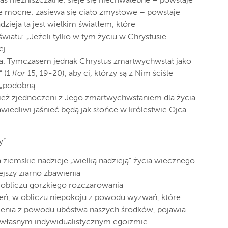
aś niezniszczalne; sieje się niechwalebne – powstaje
je mocne; zasiewa się ciało zmysłowe – powstaje
dzieja ta jest wielkim światłem, które
wiatu: „Jeżeli tylko w tym życiu w Chrystusie
ej
nia. Tymczasem jednak Chrystus zmartwychwstał jako
” (1
Kor
15, 19-20), aby ci, którzy są z Nim ściśle
 „podobną
nież zjednoczeni z Jego zmartwychwstaniem dla życia
awiedliwi jaśnieć będą jak słońce w królestwie Ojca
y”
ziemskie nadzieje „wielką nadzieją” życia wiecznego
ejszy ziarno zbawienia
 W obliczu gorzkiego rozczarowania
eń, w obliczu niepokoju z powodu wyzwań, które
ęcenia z powodu ubóstwa naszych środków, pojawia
m własnym indywidualistycznym egoizmie