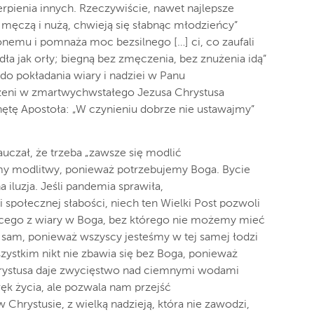
ierpienia innych. Rzeczywiście, nawet najlepsze
 męczą i nużą, chwieją się słabnąc młodzieńcy”
onemu i pomnaża moc bezsilnego […] ci, co zaufali
dła jak orły; biegną bez zmęczenia, bez znużenia idą”
 do pokładania wiary i nadziei w Panu
trzeni w zmartwychwstałego Jezusa Chrystusa
ętę Apostoła: „W czynieniu dobrze nie ustawajmy”
auczał, że trzeba „zawsze się modlić
emy modlitwy, ponieważ potrzebujemy Boga. Bycie
iluzja. Jeśli pandemia sprawiła,
i społecznej słabości, niech ten Wielki Post pozwoli
cego z wiary w Boga, bez którego nie możemy mieć
ię sam, ponieważ wszyscy jesteśmy w tej samej łodzi
szystkim nikt nie zbawia się bez Boga, ponieważ
hrystusa daje zwycięstwo nad ciemnymi wodami
ręk życia, ale pozwala nam przejść
Chrystusie, z wielką nadzieją, która nie zawodzi,