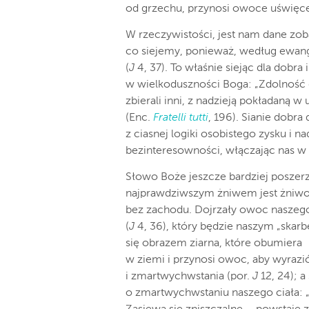
od grzechu, przynosi owoce uświęcen
W rzeczywistości, jest nam dane zo
co siejemy, ponieważ, według ewange
(
J
4, 37). To właśnie siejąc dla dobr
w wielkoduszności Boga: „Zdolność
zbierali inni, z nadzieją pokładaną w 
(Enc.
Fratelli tutti
, 196). Sianie dobra
z ciasnej logiki osobistego zysku i 
bezinteresowności, włączając nas 
Słowo Boże jeszcze bardziej poszerz
najprawdziwszym żniwem jest żniwo 
bez zachodu. Dojrzały owoc naszego 
(
J
4, 36), który będzie naszym „skarb
się obrazem ziarna, które obumiera
w ziemi i przynosi owoc, aby wyrazi
i zmartwychwstania (por.
J
12, 24); 
o zmartwychwstaniu naszego ciała: