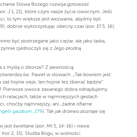
łuchanie Słowa Bożego rozwija gotowość
por.
J
1, 21), które czyni nasze życie owocnym. Jeśli
ci, to tym większe jest wezwanie, abyśmy byli
 9), dobrze wykorzystując obecny czas (por.
Ef
5, 16),
nno być postrzegane jako ciężar, ale jako łaska,
zynnie zjednoczyli się z Jego płodną
na z myślą o zbiorze? Z pewnością.
potwierdza św. Paweł w słowach: „Tak bowiem jest:
o zaś hojnie sieje, ten hojnie też zbierać będzie”
dzi? Pierwsze owoce zasianego dobra odnajdujemy
h relacjach, także w najmniejszych gestach
i, choćby najmniejszy, ani „żadne ofiarne
ngelii gaudium
, 279
). Tak jak drzewo poznaje się
 jest świetlane (por.
Mt
5, 14-16) i niesie
2
Kor
2, 15). Służba Bogu, w wolności