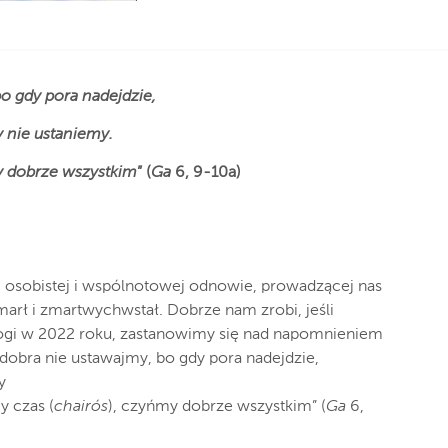
o gdy pora nadejdzie,
y nie ustaniemy.
 dobrze wszystkim
” (
Ga
6, 9-10a)
m osobistej i wspólnotowej odnowie, prowadzącej nas
marł i zmartwychwstał. Dobrze nam zrobi, jeśli
rogi w 2022 roku, zastanowimy się nad napomnieniem
dobra nie ustawajmy, bo gdy pora nadejdzie,
y
y czas (
chairós
), czyńmy dobrze wszystkim” (
Ga
6,