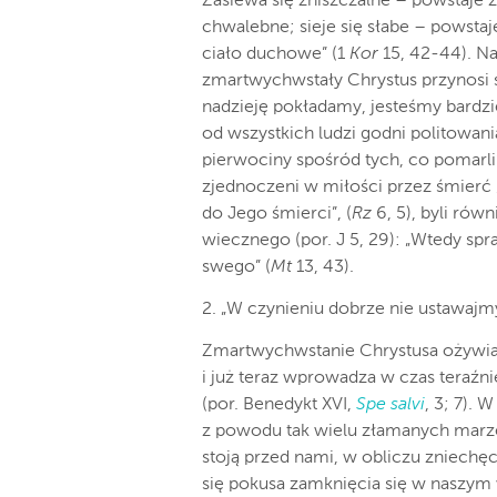
Zasiewa się zniszczalne – powstaje z
chwalebne; sieje się słabe – powsta
ciało duchowe” (1
Kor
15, 42-44). Na
zmartwychwstały Chrystus przynosi ś
nadzieję pokładamy, jesteśmy bardzi
od wszystkich ludzi godni politowa
pierwociny spośród tych, co pomarli
zjednoczeni w miłości przez śmierć
do Jego śmierci”, (
Rz
6, 5), byli rów
wiecznego (por. J 5, 29): „Wtedy spr
swego” (
Mt
13, 43).
2. „W czynieniu dobrze nie ustawajm
Zmartwychwstanie Chrystusa ożywia 
i już teraz wprowadza w czas teraźni
(por. Benedykt XVI,
Spe salvi
, 3; 7).
z powodu tak wielu złamanych marz
stoją przed nami, w obliczu zniech
się pokusa zamknięcia się w naszy