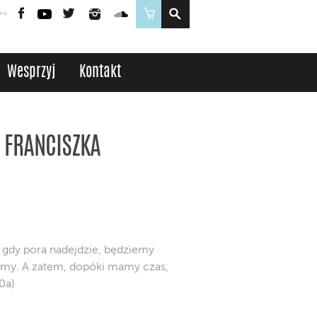
Poczta
Logowanie
Facebook
YouTube
Twitter
Instagram
SoundCloud
Sklep
Wesprzyj
Kontakt
 FRANCISZKA
 gdy pora nadejdzie, będziemy
niemy. A zatem, dopóki mamy czas,
0a)