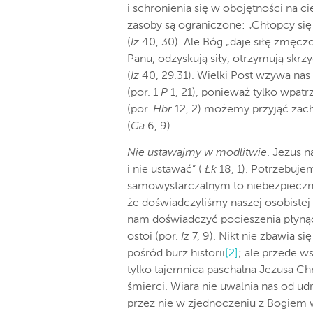
i schronienia się w obojętności na c
zasoby są ograniczone: „Chłopcy się
(
Iz
40, 30). Ale Bóg „daje siłę zmęcz
Panu, odzyskują siły, otrzymują skrzy
(
Iz
40, 29.31). Wielki Post wzywa nas
(por. 1
P
1, 21), ponieważ tylko wpa
(por.
Hbr
12, 2) możemy przyjąć zach
(
Ga
6, 9).
Nie ustawajmy w modlitwie
. Jezus n
i nie ustawać” (
Łk
18, 1). Potrzebuj
samowystarczalnym to niebezpieczna 
że doświadczyliśmy naszej osobistej 
nam doświadczyć pocieszenia płyną
ostoi (por.
Iz
7, 9). Nikt nie zbawia s
pośród burz historii
[2]
; ale przede w
tylko tajemnica paschalna Jezusa C
śmierci. Wiara nie uwalnia nas od ud
przez nie w zjednoczeniu z Bogiem w 