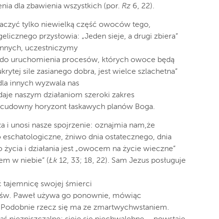
ia dla zbawienia wszystkich (por.
Rz
6, 22).
baczyć tylko niewielką część owoców tego,
licznego przysłowia: „Jeden sieje, a drugi zbiera”
a innych, uczestniczymy
 do uruchomienia procesów, których owoce będą
ukrytej sile zasianego dobra, jest wielce szlachetna”
 dla innych wyzwala nas
nadaje naszym działaniom szeroki zakres
w cudowny horyzont łaskawych planów Boga.
a i unosi nasze spojrzenie: oznajmia nam,że
eschatologiczne, żniwo dnia ostatecznego, dnia
życia i działania jest „owocem na życie wieczne”
em w niebie” (
Łk
12, 33; 18, 22). Sam Jezus posługuje
ć tajemnicę swojej śmierci
a św. Paweł używa go ponownie, mówiąc
 „Podobnie rzecz się ma ze zmartwychwstaniem.