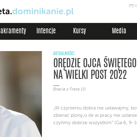
Sakramenty
Intencje
Kursy
Media
AKTUALNOŚCI
ORĘDZIE OJCA ŚWIĘTEGO
NA WIELKI POST 2022
Bracia z Freta 10
„W czynieniu dobra nie ustawajmy, bo
zbierać plony,o ile w pracy nie usta
czyńmy dobrze wszystkim” (Ga 6, 9-1