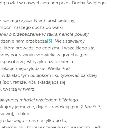
ą Bóg rozlał w naszych sercach przez Ducha Świętego
z naszego życia
. Niech post cielesny,
umocni naszego ducha do walki
eniu o przebaczenie w sakramencie pokuty
rudzenie nam przebacza
[3]
.
Nie ustawajmy
ią, która prowadzi do egoizmu i wszelkiego zła,
soby pogrążania człowieka w grzechu (por.
h sposobów jest ryzyko uzależnienia
relacje międzyludzkie. Wielki Post
iwdziałać tym pułapkom i kultywować bardziej
ą (por.
tamże
, 43), składającą się
), twarzą w twarz.
aktywnej miłości względem bliźniego
.
ykujmy jałmużnę, dając z radością (por.
2
Kor
9, 7).
siewu], i chleb
ię o każdego z nas nie tylko po to,
, abyśmy byli hojni w czynieniu dobra innym. Jeśli