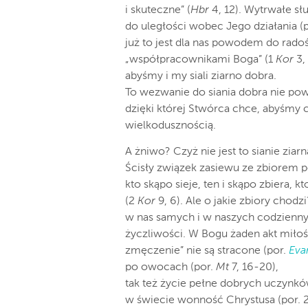
i skuteczne” (
Hbr
4, 12). Wytrwałe s
do uległości wobec Jego działania (
już to jest dla nas powodem do radoś
„współpracownikami Boga” (1
Kor
3,
abyśmy i my siali ziarno dobra.
To wezwanie do siania dobra nie powi
dzięki której Stwórca chce, abyśmy c
wielkodusznością.
A żniwo? Czyż nie jest to sianie ziar
Ścisły związek zasiewu ze zbiorem 
kto skąpo sieje, ten i skąpo zbiera, kt
(2
Kor
9, 6). Ale o jakie zbiory cho
w nas samych i w naszych codziennyc
życzliwości. W Bogu żaden akt miłośc
zmęczenie” nie są stracone (por.
Eva
po owocach (por.
Mt
7, 16-20),
tak też życie pełne dobrych uczynków
w świecie wonność Chrystusa (por. 