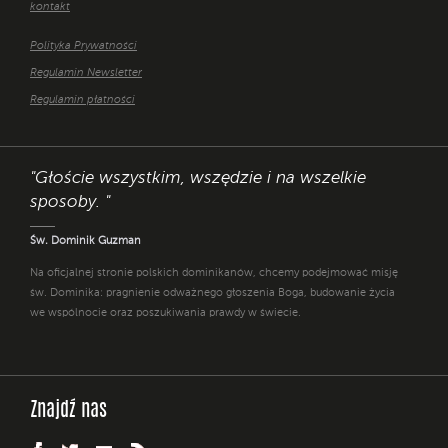
kontakt
Polityka Prywatności
Regulamin Newsletter
Regulamin płatności
"Głoście wszystkim, wszędzie i na wszelkie
sposoby. "
Św. Dominik Guzman
Na oficjalnej stronie polskich dominikanów, chcemy podejmować misję
św. Dominika: pragnienie odważnego głoszenia Boga, budowanie życia
we wspólnocie oraz poszukiwania prawdy w świecie.
Znajdź nas