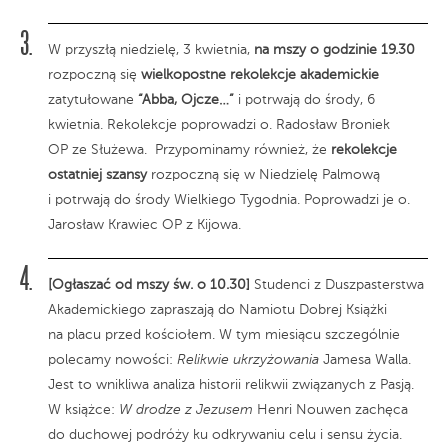
W przyszłą niedzielę, 3 kwietnia,
na mszy o godzinie 19.30
rozpoczną się
wielkopostne rekolekcje akademickie
zatytułowane
“Abba, Ojcze…”
i potrwają do środy, 6
kwietnia. Rekolekcje poprowadzi o. Radosław Broniek
OP ze Służewa. Przypominamy również, że
rekolekcje
ostatniej szansy
rozpoczną się w Niedzielę Palmową
i potrwają do środy Wielkiego Tygodnia. Poprowadzi je o.
Jarosław Krawiec OP z Kijowa.
[Ogłaszać od mszy św. o 10.30]
Studenci z Duszpasterstwa
Akademickiego zapraszają do Namiotu Dobrej Książki
na placu przed kościołem. W tym miesiącu szczególnie
polecamy nowości:
Relikwie ukrzyżowania
Jamesa Walla.
Jest to wnikliwa analiza historii relikwii związanych z Pasją.
W książce:
W drodze z Jezusem
Henri Nouwen zachęca
do duchowej podróży ku odkrywaniu celu i sensu życia.