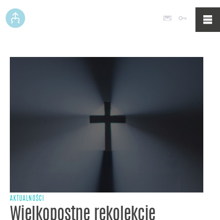
Poczta
Logowan
AKTUALNOŚCI
Wielkopostne rekolekcje