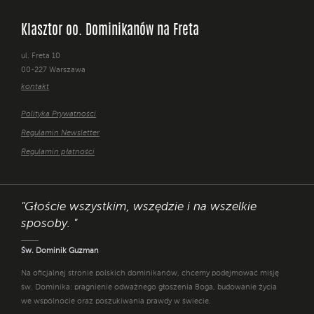
Klasztor oo. Dominikanów na Freta
ul. Freta 10
00-227 Warszawa
kontakt
Polityka Prywatności
Regulamin Newsletter
Regulamin płatności
"Głoście wszystkim, wszędzie i na wszelkie
sposoby. "
Św. Dominik Guzman
Na oficjalnej stronie polskich dominikanów, chcemy podejmować misję
św. Dominika: pragnienie odważnego głoszenia Boga, budowanie życia
we wspólnocie oraz poszukiwania prawdy w świecie.