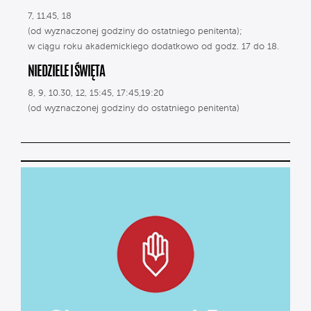
7, 11.45, 18
(od wyznaczonej godziny do ostatniego penitenta);
w ciągu roku akademickiego dodatkowo od godz. 17 do 18.
NIEDZIELE I ŚWIĘTA
8, 9, 10.30, 12, 15:45, 17:45,19:20
(od wyznaczonej godziny do ostatniego penitenta)