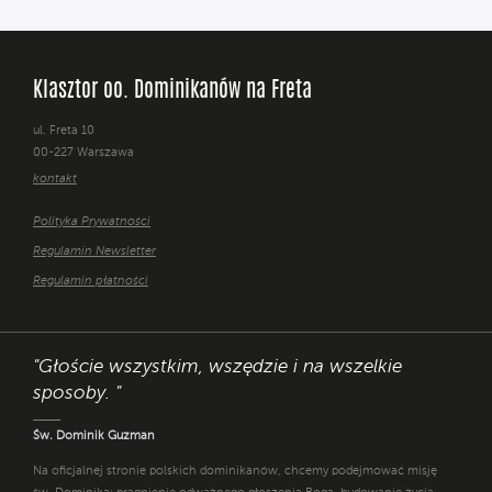
Klasztor oo. Dominikanów na Freta
ul. Freta 10
00-227 Warszawa
kontakt
Polityka Prywatności
Regulamin Newsletter
Regulamin płatności
"Głoście wszystkim, wszędzie i na wszelkie
sposoby. "
Św. Dominik Guzman
Na oficjalnej stronie polskich dominikanów, chcemy podejmować misję