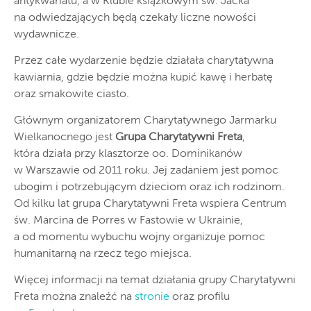
antykwariatu, a w Klubie książkowym św. Jacka
na odwiedzających będą czekały liczne nowości
wydawnicze.
Przez całe wydarzenie będzie działała charytatywna
kawiarnia, gdzie będzie można kupić kawę i herbatę
oraz smakowite ciasto.
Głównym organizatorem Charytatywnego Jarmarku
Wielkanocnego jest
Grupa Charytatywni Freta
,
która działa przy klasztorze oo. Dominikanów
w Warszawie od 2011 roku. Jej zadaniem jest pomoc
ubogim i potrzebującym dzieciom oraz ich rodzinom.
Od kilku lat grupa Charytatywni Freta wspiera Centrum
św. Marcina de Porres w Fastowie w Ukrainie,
a od momentu wybuchu wojny organizuje pomoc
humanitarną na rzecz tego miejsca.
Więcej informacji na temat działania grupy Charytatywni
Freta można znaleźć na
stronie
oraz profilu