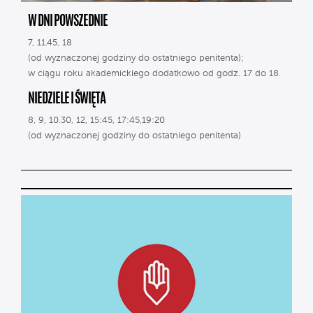
W DNI POWSZEDNIE
7, 11.45, 18
(od wyznaczonej godziny do ostatniego penitenta);
w ciągu roku akademickiego dodatkowo od godz. 17 do 18.
NIEDZIELE I ŚWIĘTA
8, 9, 10.30, 12, 15:45, 17:45,19:20
(od wyznaczonej godziny do ostatniego penitenta)