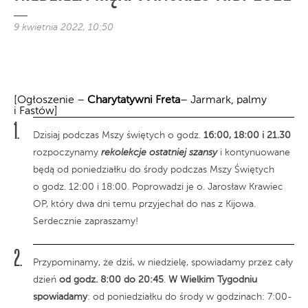
9 kwietnia 2022, 10:50
[Ogłoszenie –
Charytatywni Freta
– Jarmark, palmy
i Fastów]
Dzisiaj podczas Mszy świętych o godz.
16:00, 18:00 i 21.30
rozpoczynamy
rekolekcje ostatniej szansy
i kontynuowane
będą od poniedziałku do środy podczas Mszy Świętych
o godz. 12:00 i 18:00. Poprowadzi je o. Jarosław Krawiec
OP, który dwa dni temu przyjechał do nas z Kijowa.
Serdecznie zapraszamy!
Przypominamy, że dziś, w niedzielę, spowiadamy przez cały
dzień
od godz. 8:00 do 20:45
.
W Wielkim Tygodniu
spowiadamy
: od poniedziałku do środy w godzinach: 7:00-