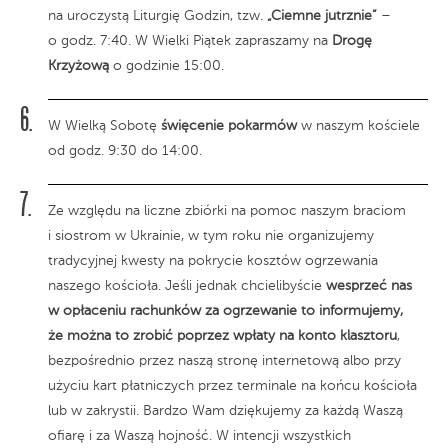
na uroczystą Liturgię Godzin, tzw.
„Ciemne jutrznie”
–
o godz. 7:40. W Wielki Piątek zapraszamy na
Drogę
Krzyżową
o godzinie 15:00.
W Wielką Sobotę
święcenie pokarmów
w naszym kościele
od godz. 9:30 do 14:00.
Ze względu na liczne zbiórki na pomoc naszym braciom
i siostrom w Ukrainie, w tym roku nie organizujemy
tradycyjnej kwesty na pokrycie kosztów ogrzewania
naszego kościoła. Jeśli jednak chcielibyście
wesprzeć nas
w opłaceniu rachunków za ogrzewanie to informujemy,
że można to zrobić poprzez wpłaty na konto klasztoru
,
bezpośrednio przez naszą stronę internetową albo przy
użyciu kart płatniczych przez terminale na końcu kościoła
lub w zakrystii. Bardzo Wam dziękujemy za każdą Waszą
ofiarę i za Waszą hojność. W intencji wszystkich