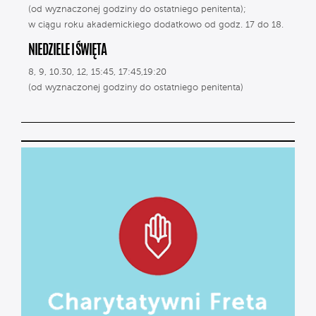
(od wyznaczonej godziny do ostatniego penitenta);
w ciągu roku akademickiego dodatkowo od godz. 17 do 18.
NIEDZIELE I ŚWIĘTA
8, 9, 10.30, 12, 15:45, 17:45,19:20
(od wyznaczonej godziny do ostatniego penitenta)