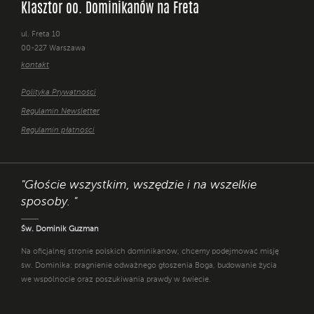
Klasztor oo. Dominikanów na Freta
ul. Freta 10
00-227 Warszawa
kontakt
Polityka Prywatności
Regulamin Newsletter
Regulamin płatności
"Głoście wszystkim, wszędzie i na wszelkie
sposoby. "
Św. Dominik Guzman
Na oficjalnej stronie polskich dominikanów, chcemy podejmować misję
św. Dominika: pragnienie odważnego głoszenia Boga, budowanie życia
we wspólnocie oraz poszukiwania prawdy w świecie.