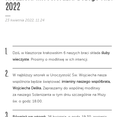
2022
23 kwietnia 2022, 11:24
Dziś, w klasztorze krakowskim 6 naszych braci składa
śluby
wieczyste
. Prosimy o modlitwę w ich intencji.
W najbliższy wtorek w Uroczystość Św. Wojciecha nasza
wspólnota będzie świętować
imieniny naszego współbrata,
Wojciecha Delika.
Zapraszamy do wspólnej modlitwy
za naszego Solenizanta w tym dniu szczególnie na Mszy
św. o godz. 18.00.
Również we wtorek
, 26 kwietnia, o godz. 19:30, zostanie