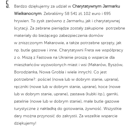
Bardzo dziękujemy za udział w
Charytatywnym Jarmarku
Wielkanocnym
. Zebraliśmy 58 541 zł, 102 euro i 695
hrywien. To zysk zarówno z Jarmarku, jak i charytatywnej
licytacji. Za zebrane pieniądze zostały zakupione potrzebne
materiały do bieżącego zabezpieczenia domów
w zniszczonym Makarowie, a także potrzebne sprzęty, jak
np. butle gazowe i inne. Charytatywni Freta we współpracy
z o. Miszą z Fastowa na Ukrainie proszą o wsparcie dla
mieszkańców wyzwolonych miast i wsi (Makarów, Byszów,
Borodzianka, Nowa Grobla i wiele innych). Co jest
potrzebne?: pościel (nowa lub w dobrym stanie, uprana),
ręczniki (nowe lub w dobrym stanie, uprane), koce (nowe
lub w dobrym stanie, uprane), zastawa (kubki itp.), garnki,
patelnie (nowe lub w dobrym stanie), małe butle gazowe
turystyczne z nakładką do gotowania, żywność. Wszystkie
dary można przynosić do zakrystii. Za wszelkie wsparcie
dziękujemy!