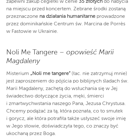
zapewni zakup cegiełki w cenie
35 złotych
do nabycia
na miejscu przed koncertem. Zebrane środki zostaną
przeznaczone
na działania humanitarne
prowadzone
przez dominikańskie Centrum św. Marcina de Porrès
w Fastowie w Ukrainie.
Noli Me Tangere –
opowieść Marii
Magdaleny
Misterium
„Noli me tangere”
(łac. nie zatrzymuj mnie)
jest zaproszeniem do pójścia po biblijnych śladach św.
Marii Magdaleny, zachętą do wsłuchania się w Jej
świadectwo dotyczące życia, męki, śmierci
i zmartwychwstania naszego Pana, Jezusa Chrystusa.
Chcemy podążać za tą, która poznała, co to smutek
i gorycz, ale która potrafiła także usłyszeć swoje imię
w Jego słowie, doświadczyła tego, co znaczy być
ukochaną przez Boga.