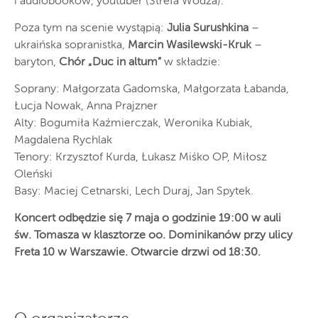
i audiobooków, youtuber (Strefa Wodza).
Poza tym na scenie wystąpią:
Julia Surushkina
–
ukraińska sopranistka,
Marcin Wasilewski-Kruk
–
baryton,
Chór „Duc in altum”
w składzie:
Soprany: Małgorzata Gadomska, Małgorzata Łabanda,
Łucja Nowak, Anna Prajzner
Alty: Bogumiła Kaźmierczak, Weronika Kubiak,
Magdalena Rychlak
Tenory: Krzysztof Kurda, Łukasz Miśko OP, Miłosz
Oleński
Basy: Maciej Cetnarski, Lech Duraj, Jan Spytek.
Koncert odbędzie się 7 maja o godzinie 19:00 w auli
św. Tomasza w klasztorze oo. Dominikanów przy ulicy
Freta 10 w Warszawie. Otwarcie drzwi od 18:30.