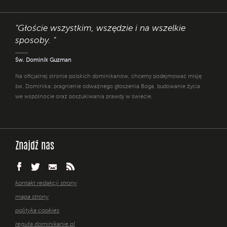
"Głoście wszystkim, wszędzie i na wszelkie
sposoby. "
Św. Dominik Guzman
Na oficjalnej stronie polskich dominikanów, chcemy podejmować misję
św. Dominika: pragnienie odważnego głoszenia Boga, budowanie życia
we wspólnocie oraz poszukiwania prawdy w świecie.
Znajdź nas
kontakt redakcji strony
mapa strony
polityka cookies
reguła dominikanie.pl