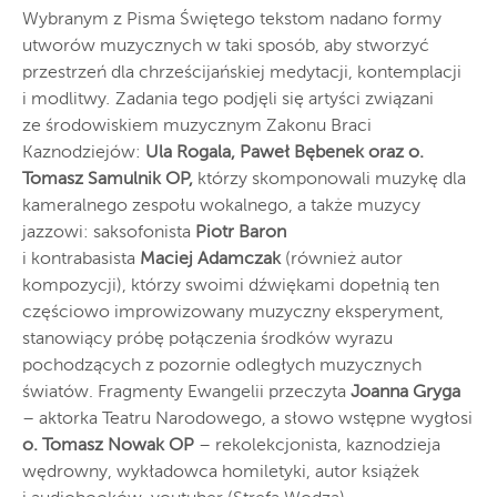
Wybranym z Pisma Świętego tekstom nadano formy
utworów muzycznych w taki sposób, aby stworzyć
przestrzeń dla chrześcijańskiej medytacji, kontemplacji
i modlitwy
.
Zadania tego podjęli się artyści związani
ze środowiskiem muzycznym Zakonu Braci
Kaznodziejów:
Ula Rogala, Paweł Be
benek oraz o.
Tomasz Samulnik OP,
którzy skomponowali muzykę dla
kameralnego zespołu wokalnego, a także muzycy
jazzowi: saksofonista
Piotr Baron
i kontrabasista
Maciej Adamczak
(również autor
kompozycji), którzy swoimi dźwiękami dopełnią ten
częściowo improwizowany muzyczny eksperyment,
stanowiący próbę połączenia środków wyrazu
pochodzących z pozornie odległych muzycznych
światów. Fragmenty Ewangelii przeczyta
Joanna Gryga
– aktorka Teatru Narodowego, a słowo wstępne wygłosi
o. Tomasz Nowak OP
– rekolekcjonista, kaznodzieja
wędrowny, wykładowca homiletyki, autor książek