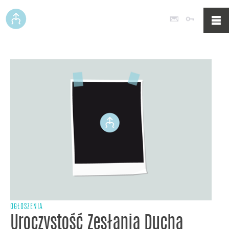
Poczta
Logowan
OGŁOSZENIA
Uroczystość Zesłania Ducha