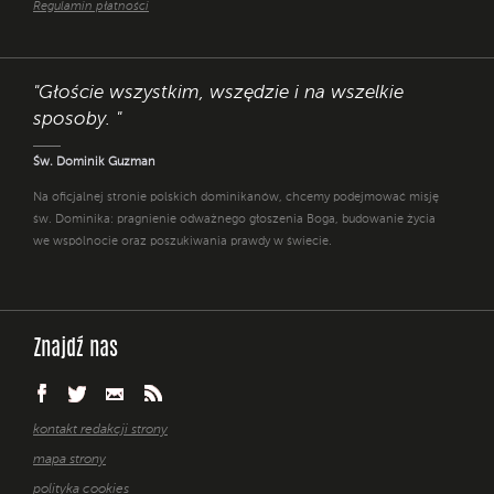
Regulamin płatności
"Głoście wszystkim, wszędzie i na wszelkie
sposoby. "
Św. Dominik Guzman
Na oficjalnej stronie polskich dominikanów, chcemy podejmować misję
św. Dominika: pragnienie odważnego głoszenia Boga, budowanie życia
we wspólnocie oraz poszukiwania prawdy w świecie.
Znajdź nas
kontakt redakcji strony
mapa strony
polityka cookies