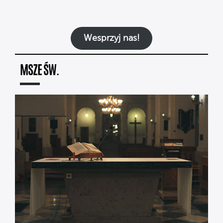
Wesprzyj nas!
MSZE ŚW.