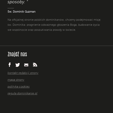
sposoby. "
Św. Dominik Guzman
Na oficjalnej stronie polskich dominikanów, chcemy podejmować misję
św. Dominika: pragnienie odważnego głoszenia Boga, budowanie życia
we wspólnocie oraz poszukiwania prawdy w świecie.
Znajdź nas
kontakt redakcji strony
mapa strony
polityka cookies
reguła dominikanie.pl