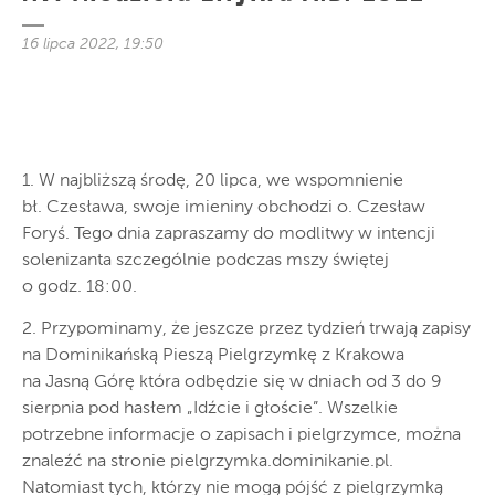
16 lipca 2022, 19:50
1. W najbliższą środę, 20 lipca, we wspomnienie
bł. Czesława, swoje imieniny obchodzi o. Czesław
Foryś. Tego dnia zapraszamy do modlitwy w intencji
solenizanta szczególnie podczas mszy świętej
o godz. 18:00.
2. Przypominamy, że jeszcze przez tydzień trwają zapisy
na Dominikańską Pieszą Pielgrzymkę z Krakowa
na Jasną Górę która odbędzie się w dniach od 3 do 9
sierpnia pod hasłem „Idźcie i głoście”. Wszelkie
potrzebne informacje o zapisach i pielgrzymce, można
znaleźć na stronie pielgrzymka.dominikanie.pl.
Natomiast tych, którzy nie mogą pójść z pielgrzymką