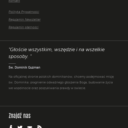
kontakt
Polityka Prywatności
Regulamin Newsletter
Regulamin płatności
"Głoście wszystkim, wszędzie i na wszelkie
sposoby. "
Św. Dominik Guzman
Na oficjalnej stronie polskich dominikanów, chcemy podejmować misję
św. Dominika: pragnienie odważnego głoszenia Boga, budowanie życia
we wspólnocie oraz poszukiwania prawdy w świecie.
Znajdź nas