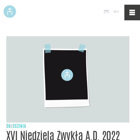
Poczta
Logowan
OGŁOSZENIA
XVI Niedziela Zwykła A.D. 2022