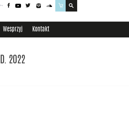
Poczta
Logowanie
Facebook
YouTube
Twitter
Instagram
SoundCloud
Sklep
Wesprzyj
Kontakt
.D. 2022