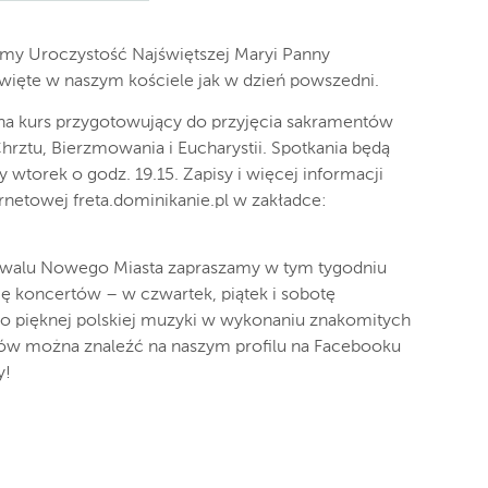
imy Uroczystość Najświętszej Maryi Panny
więte w naszym kościele jak w dzień powszedni.
na kurs przygotowujący do przyjęcia sakramentów
hrztu, Bierzmowania i Eucharystii. Spotkania będą
 wtorek o godz. 19.15. Zapisy i więcej informacji
rnetowej freta.dominikanie.pl w zakładce:
tiwalu Nowego Miasta zapraszamy w tym tygodniu
ię koncertów – w czwartek, piątek i sobotę
o pięknej polskiej muzyki w wykonaniu znakomitych
tów można znaleźć na naszym profilu na Facebooku
y!