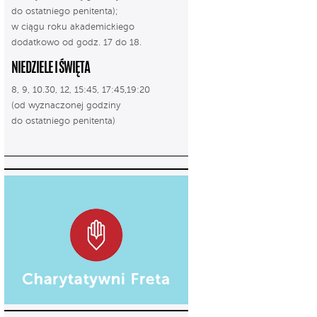
do ostatniego penitenta);
w ciągu roku akademickiego
dodatkowo od godz. 17 do 18.
NIEDZIELE I ŚWIĘTA
8, 9, 10.30, 12, 15:45, 17:45,19:20
(od wyznaczonej godziny
do ostatniego penitenta)