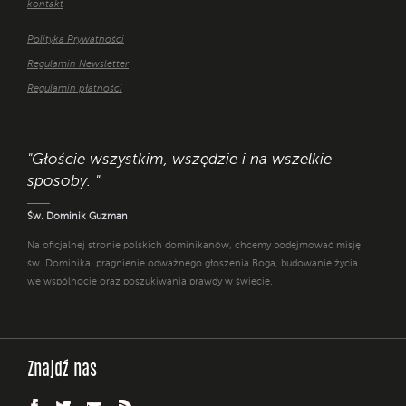
kontakt
Polityka Prywatności
Regulamin Newsletter
Regulamin płatności
"Głoście wszystkim, wszędzie i na wszelkie
sposoby. "
Św. Dominik Guzman
Na oficjalnej stronie polskich dominikanów, chcemy podejmować misję
św. Dominika: pragnienie odważnego głoszenia Boga, budowanie życia
we wspólnocie oraz poszukiwania prawdy w świecie.
Znajdź nas