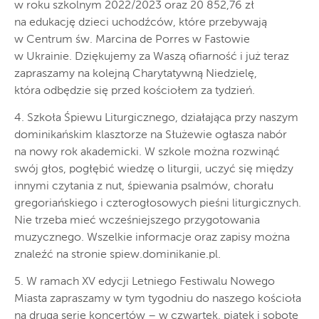
w roku szkolnym 2022/2023 oraz 20 852,76 zł
na edukację dzieci uchodźców, które przebywają
w Centrum św. Marcina de Porres w Fastowie
w Ukrainie. Dziękujemy za Waszą ofiarność i już teraz
zapraszamy na kolejną Charytatywną Niedzielę,
która odbędzie się przed kościołem za tydzień.
4. Szkoła Śpiewu Liturgicznego, działająca przy naszym
dominikańskim klasztorze na Służewie ogłasza nabór
na nowy rok akademicki. W szkole można rozwinąć
swój głos, pogłębić wiedzę o liturgii, uczyć się między
innymi czytania z nut, śpiewania psalmów, chorału
gregoriańskiego i czterogłosowych pieśni liturgicznych.
Nie trzeba mieć wcześniejszego przygotowania
muzycznego. Wszelkie informacje oraz zapisy można
znaleźć na stronie spiew.dominikanie.pl.
5. W ramach XV edycji Letniego Festiwalu Nowego
Miasta zapraszamy w tym tygodniu do naszego kościoła
na drugą serię koncertów – w czwartek, piątek i sobotę