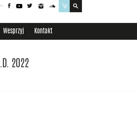
Poczta
Logowanie
Facebook
YouTube
Twitter
Instagram
SoundCloud
Sklep
Wesprzyj
Kontakt
.D. 2022