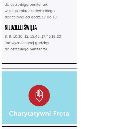
do ostatniego penitenta);
w ciągu roku akademickiego
dodatkowo od godz. 17 do 18.
NIEDZIELE I ŚWIĘTA
8, 9, 10.30, 12, 15:45, 17:45,19:20
(od wyznaczonej godziny
do ostatniego penitenta)