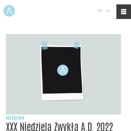
Poczta
Logowan
OGŁOSZENIA
XXX Niedziela Zwykła A.D. 2022