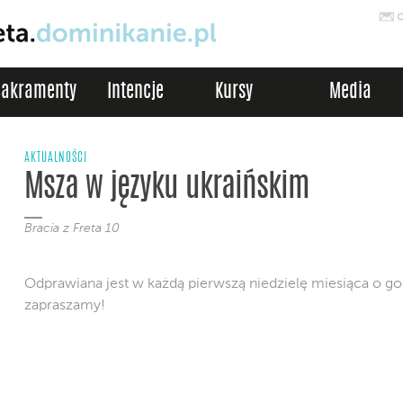
Sakramenty
Intencje
Kursy
Media
AKTUALNOŚCI
Msza w języku ukraińskim
Bracia z Freta 10
Odprawiana jest w każdą pierwszą niedzielę miesiąca o go
zapraszamy!