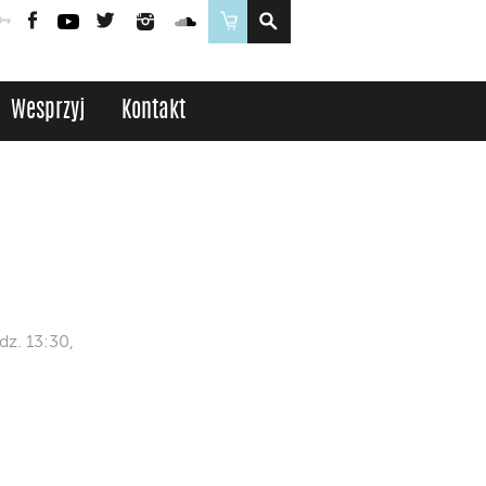
Poczta
Logowanie
Facebook
YouTube
Twitter
Instagram
SoundCloud
Sklep
Wesprzyj
Kontakt
dz. 13:30,