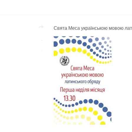
Свята Меса українською мовою лати