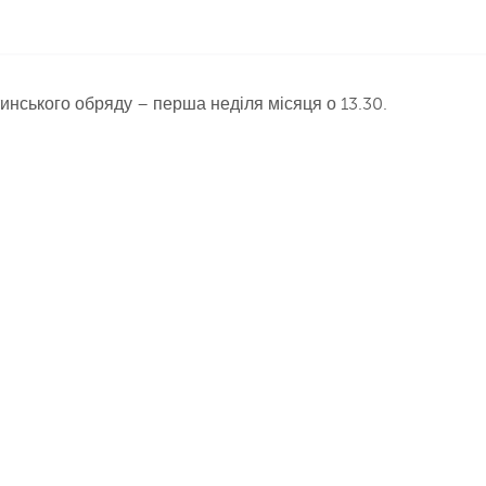
нського обряду – перша неділя місяця о 13.30.