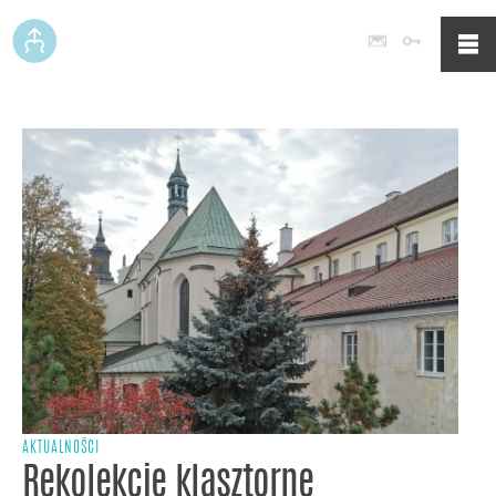
Poczta
Logowan
AKTUALNOŚCI
Rekolekcje klasztorne