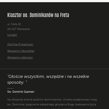
Klasztor oo. Dominikanów na Freta
ul. Freta 10
00-227 Warszawa
kontakt
Polityka Prywatności
Regulamin Newsletter
Regulamin płatności
"Głoście wszystkim, wszędzie i na wszelkie
sposoby. "
Św. Dominik Guzman
Na oficjalnej stronie polskich dominikanów, chcemy podejmować misję
św. Dominika: pragnienie odważnego głoszenia Boga, budowanie życia