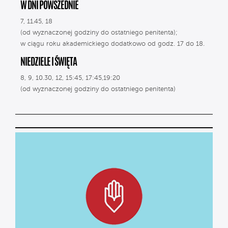
W DNI POWSZEDNIE
7, 11.45, 18
(od wyznaczonej godziny do ostatniego penitenta);
w ciągu roku akademickiego dodatkowo od godz. 17 do 18.
NIEDZIELE I ŚWIĘTA
8, 9, 10.30, 12, 15:45, 17:45,19:20
(od wyznaczonej godziny do ostatniego penitenta)