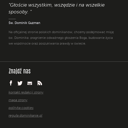
"Głoście wszystkim, wszędzie i na wszelkie
sposoby. "
Św. Dominik Guzman
Na oficjalnej stronie polskich dominikanów, chcemy podejmować misję
św. Dominika: pragnienie odważnego głoszenia Boga, budowanie życia
we wspólnocie oraz poszukiwania prawdy w świecie.
Znajdź nas
kontakt redakcji strony
mapa strony
polityka cookies
reguła dominikanie.pl