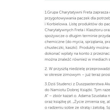
1.Grupa Charytatywni Freta zaprasza
przygotowywania paczek dla potrzeb
i Korbielowa. Listę produktów do 
Charytatywnych Freta i Klasztoru ora
spożywcze o długim terminie przydatn
chemiczne (do mycia, sprzątania, pra
chusteczki, kaszki). Produkty można 
dokonać wpłaty na konto z przezna
można znaleźć również w mediach s
2. W przyszłą niedzielę przeprowad
w okresie zimowym – już teraz pros
3.Dziś Studenci z Duszpasterstwa Ak
do Namiotu Dobrej Książki. Tym raze
A” – zbiór kazań o. Adama Szustaka na
oraz książkę pt. „Życie zmienia się, a
o radzeniu sobie ze stratą i żałobą.