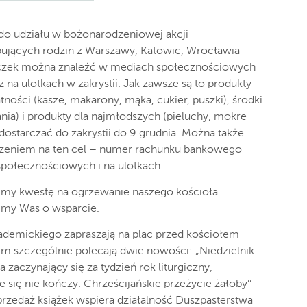
 do udziału w bożonarodzeniowej akcji
ujących rodzin z Warszawy, Katowic, Wrocławia
paczek można znaleźć w mediach społecznościowych
z na ulotkach w zakrystii. Jak zawsze są to produkty
ości (kasze, makarony, mąka, cukier, puszki), środki
nia) i produkty dla najmłodszych (pieluchy, mokre
dostarczać do zakrystii do 9 grudnia. Można także
czeniem na ten cel – numer rachunku bankowego
połecznościowych i na ulotkach.
zimy kwestę na ogrzewanie naszego kościoła
imy Was o wsparcie.
ademickiego zapraszają na plac przed kościołem
m szczególnie polecają dwie nowości: „Niedzielnik
 zaczynający się za tydzień rok liturgiczny,
le się nie kończy. Chrześcijańskie przeżycie żałoby’’ –
 Sprzedaż książek wspiera działalność Duszpasterstwa