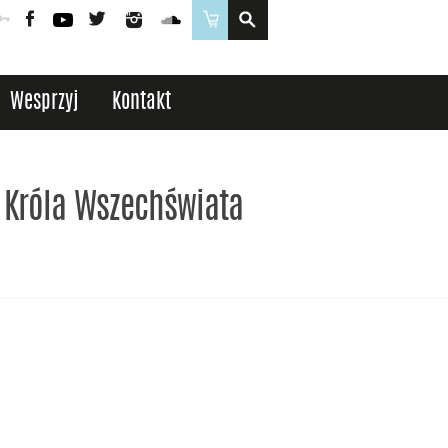
Poczta
Logowanie
Facebook
YouTube
Twitter
Instagram
SoundCloud
Sklep
Wesprzyj
Kontakt
 Króla Wszechświata