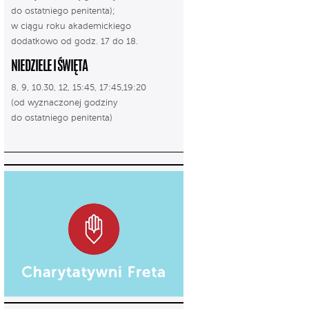
do ostatniego penitenta);
w ciągu roku akademickiego
dodatkowo od godz. 17 do 18.
NIEDZIELE I ŚWIĘTA
8, 9, 10.30, 12, 15:45, 17:45,19:20
(od wyznaczonej godziny
do ostatniego penitenta)